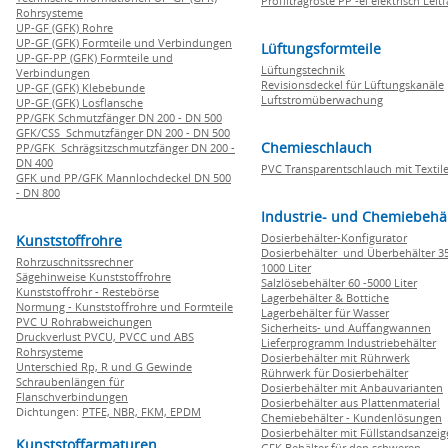
Profiltragroste PP -el elektrisch Leit
Rohrsysteme
UP-GF (GFK) Rohre
UP-GF (GFK) Formteile und Verbindungen
Lüftungsformteile
UP-GF-PP (GFK) Formteile und
Lüftungstechnik
Verbindungen
Revisionsdeckel für Lüftungskanäle
UP-GF (GFK) Klebebunde
Luftstromüberwachung
UP-GF (GFK) Losflansche
PP/GFK Schmutzfänger DN 200 - DN 500
GFK/CSS Schmutzfänger DN 200 - DN 500
Chemieschlauch
PP/GFK Schrägsitzschmutzfänger DN 200 -
DN 400
PVC Transparentschlauch mit Textile
GFK und PP/GFK Mannlochdeckel DN 500
- DN 800
Industrie- und Chemiebehä
Dosierbehälter-Konfigurator
Kunststoffrohre
Dosierbehälter und Überbehälter 35
Rohrzuschnitssrechner
1000 Liter
Sägehinweise Kunststoffrohre
Salzlösebehälter 60 -5000 Liter
Kunststoffrohr - Restebörse
Lagerbehälter & Bottiche
Normung - Kunststoffrohre und Formteile
Lagerbehälter für Wasser
PVC U Rohrabweichungen
Sicherheits- und Auffangwannen
Druckverlust PVCU, PVCC und ABS
Lieferprogramm Industriebehälter
Rohrsysteme
Dosierbehälter mit Rührwerk
Unterschied Rp, R und G Gewinde
Rührwerk für Dosierbehälter
Schraubenlängen für
Dosierbehälter mit Anbauvarianten
Flanschverbindungen
Dosierbehälter aus Plattenmaterial
Dichtungen:
PTFE,
NBR,
FKM,
EPDM
Chemiebehälter - Kundenlösungen
Dosierbehälter mit Füllstandsanzei
Kunststoffarmaturen
GFK Behälter für den schweren