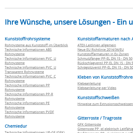
Ihre Wünsche, unsere Lösungen - Ein
Kunststoffrohrsysteme
Kunststoffarmaturen nach 
Rohrsysteme aus Kunststoff im Überblick
ATEX-Leitlinien allgemein
Technische Informationen ABS
Neue EU Richtlinie 2014/34/EU
Rohrsysteme
Kunststoffarmaturen in Ex-Zonen
Technische Informationen PVC U
Schmutzfänger PP-EL DN 15 - DN 50
Rohrsysteme
Rückschlagventil PP-EL DN 15 - DN 
Technische Informationen PVC U
Schrägsitzventil PP-EL DN 15 - DN 5
Transparent Rohrsysteme
Technische Informationen PVC C
Kleben von Kunststoffrohre
Rohrsysteme
Klebeanleitung
Technische Informationen PP
Klebeanleitung per Video
Rohrsysteme
Technische Informationen PP-R
Kunststoffschweißen
Rohrsysteme
Technische Informationen PE
Hinweise zum Extrusionsschweissen
Rohrsysteme
Technische Informationen PVDF
Rohrsysteme
Gitterroste / Tragroste
GFK Gitterroste
Chemiedur
Gitterroste PP -el elektrisch Leitfähi
Technische Informationen UP-GF (GFK)