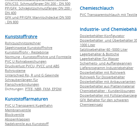
GFK/CSS Schmutzfänger DN 200 - DN 500
Chemieschlauch
PP/GFK Schrägsitzschmutzfänger DN 200 -
DN 400
PVC Transparentschlauch mit Textile
GFK und PP/GFK Mannlochdeckel DN 500
- DN 800
Industrie- und Chemiebehä
Dosierbehälter-Konfigurator
Kunststoffrohre
Dosierbehälter und Überbehälter 35
Rohrzuschnitssrechner
1000 Liter
Sägehinweise Kunststoffrohre
Salzlösebehälter 60 -5000 Liter
Kunststoffrohr - Restebörse
Lagerbehälter & Bottiche
Normung - Kunststoffrohre und Formteile
Lagerbehälter für Wasser
PVC U Rohrabweichungen
Sicherheits- und Auffangwannen
Druckverlust PVCU, PVCC und ABS
Lieferprogramm Industriebehälter
Rohrsysteme
Dosierbehälter mit Rührwerk
Unterschied Rp, R und G Gewinde
Rührwerk für Dosierbehälter
Schraubenlängen für
Dosierbehälter mit Anbauvarianten
Flanschverbindungen
Dosierbehälter aus Plattenmaterial
Dichtungen:
PTFE,
NBR,
FKM,
EPDM
Chemiebehälter - Kundenlösungen
Dosierbehälter mit Füllstandsanzei
Kunststoffarmaturen
GFK Behälter für den schweren
Chemieeinsatz
PVC U Transparent Kugelhahn
Membranventile
Blockventile
Absperrklappen
Nadelventile aus Kunststoff