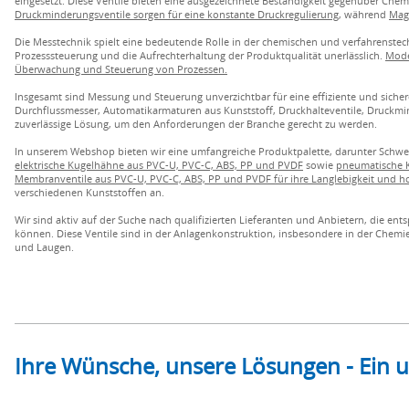
eingesetzt. Diese Ventile bieten eine ausgezeichnete Beständigkeit gegenüber Che
Druckminderungsventile sorgen für eine konstante Druckregulierung
, während
Magn
Die Messtechnik spielt eine bedeutende Rolle in der chemischen und verfahrenstec
Prozesssteuerung und die Aufrechterhaltung der Produktqualität unerlässlich.
Mode
Überwachung und Steuerung von Prozessen.
Insgesamt sind Messung und Steuerung unverzichtbar für eine effiziente und siche
Durchflussmesser, Automatikarmaturen aus Kunststoff, Druckhalteventile, Druckm
zuverlässige Lösung, um den Anforderungen der Branche gerecht zu werden.
In unserem Webshop bieten wir eine umfangreiche Produktpalette, darunter Schw
elektrische Kugelhähne aus PVC-U, PVC-C, ABS, PP und PVDF
sowie
pneumatische K
Membranventile aus PVC-U, PVC-C, ABS, PP und PVDF für ihre Langlebigkeit und h
verschiedenen Kunststoffen an.
Wir sind aktiv auf der Suche nach qualifizierten Lieferanten und Anbietern, die 
können. Diese Ventile sind in der Anlagenkonstruktion, insbesondere in der Chemie
und Laugen.
Ihre Wünsche, unsere Lösungen - Ein