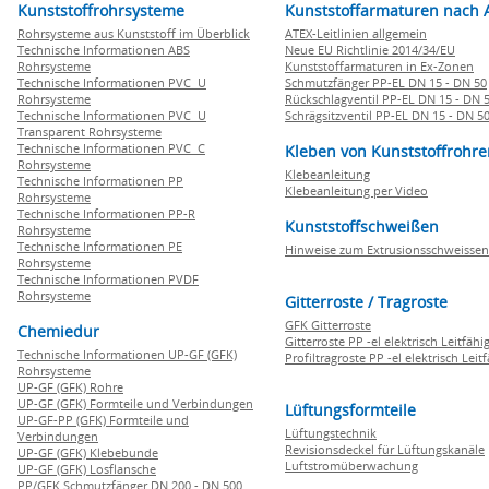
Kunststoffrohrsysteme
Kunststoffarmaturen nach 
Rohrsysteme aus Kunststoff im Überblick
ATEX-Leitlinien allgemein
Technische Informationen ABS
Neue EU Richtlinie 2014/34/EU
Rohrsysteme
Kunststoffarmaturen in Ex-Zonen
Technische Informationen PVC U
Schmutzfänger PP-EL DN 15 - DN 50
Rohrsysteme
Rückschlagventil PP-EL DN 15 - DN 
Technische Informationen PVC U
Schrägsitzventil PP-EL DN 15 - DN 5
Transparent Rohrsysteme
Technische Informationen PVC C
Kleben von Kunststoffrohre
Rohrsysteme
Klebeanleitung
Technische Informationen PP
Klebeanleitung per Video
Rohrsysteme
Technische Informationen PP-R
Kunststoffschweißen
Rohrsysteme
Technische Informationen PE
Hinweise zum Extrusionsschweissen
Rohrsysteme
Technische Informationen PVDF
Rohrsysteme
Gitterroste / Tragroste
GFK Gitterroste
Chemiedur
Gitterroste PP -el elektrisch Leitfähi
Technische Informationen UP-GF (GFK)
Profiltragroste PP -el elektrisch Leit
Rohrsysteme
UP-GF (GFK) Rohre
UP-GF (GFK) Formteile und Verbindungen
Lüftungsformteile
UP-GF-PP (GFK) Formteile und
Lüftungstechnik
Verbindungen
Revisionsdeckel für Lüftungskanäle
UP-GF (GFK) Klebebunde
Luftstromüberwachung
UP-GF (GFK) Losflansche
PP/GFK Schmutzfänger DN 200 - DN 500