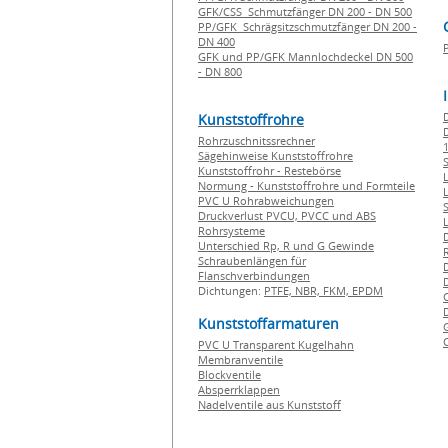
GFK/CSS Schmutzfänger DN 200 - DN 500
PP/GFK Schrägsitzschmutzfänger DN 200 -
DN 400
GFK und PP/GFK Mannlochdeckel DN 500
- DN 800
Kunststoffrohre
Rohrzuschnitssrechner
1
Sägehinweise Kunststoffrohre
Kunststoffrohr - Restebörse
Normung - Kunststoffrohre und Formteile
PVC U Rohrabweichungen
Druckverlust PVCU, PVCC und ABS
Rohrsysteme
Unterschied Rp, R und G Gewinde
Schraubenlängen für
Flanschverbindungen
Dichtungen:
PTFE,
NBR,
FKM,
EPDM
Kunststoffarmaturen
PVC U Transparent Kugelhahn
Membranventile
Blockventile
Absperrklappen
Nadelventile aus Kunststoff