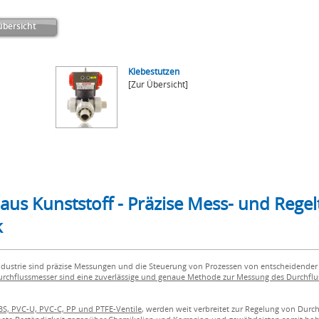
bersicht
Klebestutzen
[Zur Übersicht]
us Kunststoff - Präzise Mess- und Regel
k
dustrie sind präzise Messungen und die Steuerung von Prozessen von entscheidender 
chflussmesser sind eine zuverlässige und genaue Methode zur Messung des Durchflu
BS, PVC-U, PVC-C, PP und PTFE-Ventile
, werden weit verbreitet zur Regelung von Durc