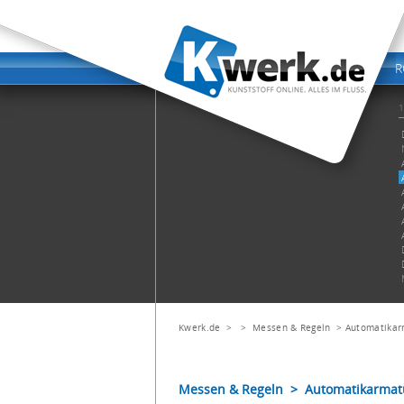
Kwerk.de
> >
Messen & Regeln
>
Automatikar
Messen & Regeln > Automatikarmat