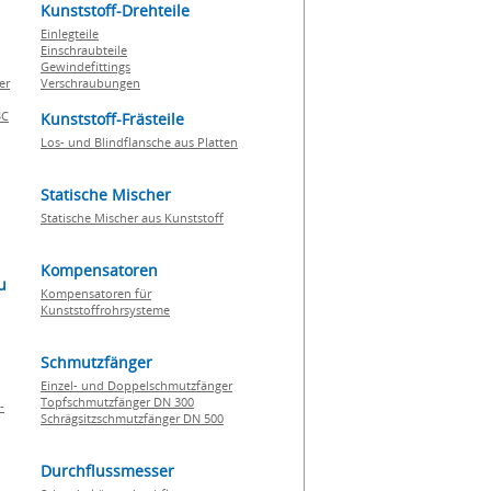
Kunststoff-Drehteile
Einlegteile
Einschraubteile
Gewindefittings
er
Verschraubungen
BC
Kunststoff-Frästeile
Los- und Blindflansche aus Platten
Statische Mischer
Statische Mischer aus Kunststoff
Kompensatoren
u
Kompensatoren für
Kunststoffrohrsysteme
Schmutzfänger
Einzel- und Doppelschmutzfänger
Topfschmutzfänger DN 300
-
Schrägsitzschmutzfänger DN 500
Durchflussmesser