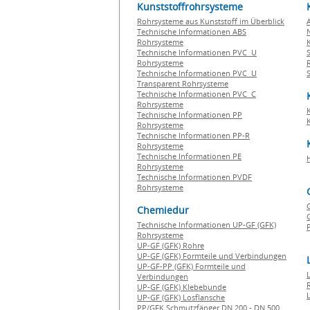
Kunststoffrohrsysteme
Rohrsysteme aus Kunststoff im Überblick
Technische Informationen ABS
Rohrsysteme
Technische Informationen PVC U
Rohrsysteme
Technische Informationen PVC U
Transparent Rohrsysteme
Technische Informationen PVC C
Rohrsysteme
Technische Informationen PP
Rohrsysteme
Technische Informationen PP-R
Rohrsysteme
Technische Informationen PE
Rohrsysteme
Technische Informationen PVDF
Rohrsysteme
Chemiedur
G
Technische Informationen UP-GF (GFK)
P
Rohrsysteme
UP-GF (GFK) Rohre
UP-GF (GFK) Formteile und Verbindungen
UP-GF-PP (GFK) Formteile und
Verbindungen
UP-GF (GFK) Klebebunde
UP-GF (GFK) Losflansche
PP/GFK Schmutzfänger DN 200 - DN 500