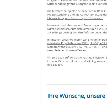
eingesetzt. Diese Ventile bieten eine ausgezei
Druckminderungsventile sorgen für eine konsta
Die Messtechnik spielt eine bedeutende Rolle i
Prozesssteuerung und die Aufrechterhaltung der
Überwachung und Steuerung von Prozessen.
Insgesamt sind Messung und Steuerung unverzich
Durchflussmesser, Automatikarmaturen aus Kuns
zuverlässige Lösung, um den Anforderungen der
In unserem Webshop bieten wir eine umfangrei
elektrische Kugelhähne aus PVC-U, PVC-C, ABS,
Membranventile aus PVC-U, PVC-C, ABS, PP und 
verschiedenen Kunststoffen an.
Wir sind aktiv auf der Suche nach qualifiziert
können. Diese Ventile sind in der Anlagenkonst
und Laugen.
Ihre Wünsche, unsere