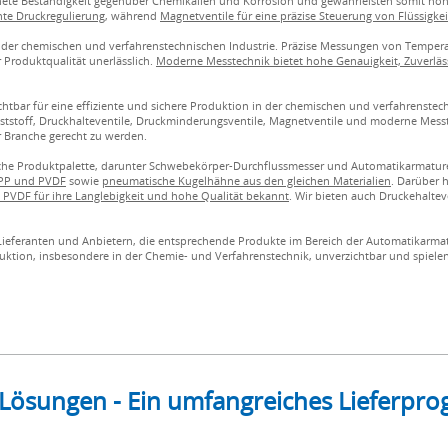
chnete Beständigkeit gegenüber Chemikalien und Korrosion und gewährleisten somit hoh
nte Druckregulierung
, während
Magnetventile für eine präzise Steuerung von Flüssigk
n der chemischen und verfahrenstechnischen Industrie. Präzise Messungen von Temperat
 Produktqualität unerlässlich.
Moderne Messtechnik bietet hohe Genauigkeit, Zuverläss
tbar für eine effiziente und sichere Produktion in der chemischen und verfahrenstec
tstoff, Druckhalteventile, Druckminderungsventile, Magnetventile und moderne Messt
 Branche gerecht zu werden.
che Produktpalette, darunter Schwebekörper-Durchflussmesser und Automatikarmature
 PP und PVDF
sowie
pneumatische Kugelhähne aus den gleichen Materialien
. Darüber 
PVDF für ihre Langlebigkeit und hohe Qualität bekannt
. Wir bieten auch Druckehalte
en Lieferanten und Anbietern, die entsprechende Produkte im Bereich der Automatikarm
ruktion, insbesondere in der Chemie- und Verfahrenstechnik, unverzichtbar und spiele
 Lösungen - Ein umfangreiches Lieferp