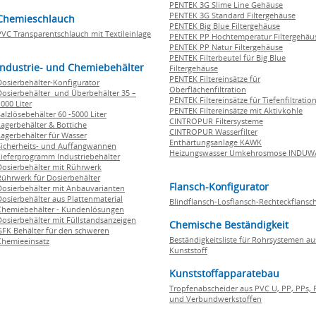
PENTEK 3G Slime Line Gehäuse
PENTEK 3G Standard Filtergehäuse
Chemieschlauch
PENTEK Big Blue Filtergehäuse
PVC Transparentschlauch mit Textileinlage
PENTEK PP Hochtemperatur Filtergehäu
PENTEK PP Natur Filtergehäuse
PENTEK Filterbeutel für Big Blue
Industrie- und Chemiebehälter
Filtergehäuse
PENTEK Filtereinsätze für
Dosierbehälter-Konfigurator
Oberflächenfiltration
Dosierbehälter und Überbehälter 35 –
PENTEK Filtereinsätze für Tiefenfiltratio
000 Liter
PENTEK Filtereinsätze mit Aktivkohle
Salzlösebehälter 60 -5000 Liter
CINTROPUR Filtersysteme
Lagerbehälter & Bottiche
CINTROPUR Wasserfilter
Lagerbehälter für Wasser
Enthärtungsanlage KAWK
Sicherheits- und Auffangwannen
Heizungswasser Umkehrosmose INDUW
Lieferprogramm Industriebehälter
Dosierbehälter mit Rührwerk
Rührwerk für Dosierbehälter
Flansch-Konfigurator
Dosierbehälter mit Anbauvarianten
Dosierbehälter aus Plattenmaterial
Blindflansch-Losflansch-Rechteckflansc
Chemiebehälter - Kundenlösungen
Dosierbehälter mit Füllstandsanzeigen
Chemische Beständigkeit
GFK Behälter für den schweren
Beständigkeitsliste für Rohrsystemen au
Chemieeinsatz
Kunststoff
Kunststoffapparatebau
Tropfenabscheider aus PVC U, PP, PPs, 
und Verbundwerkstoffen