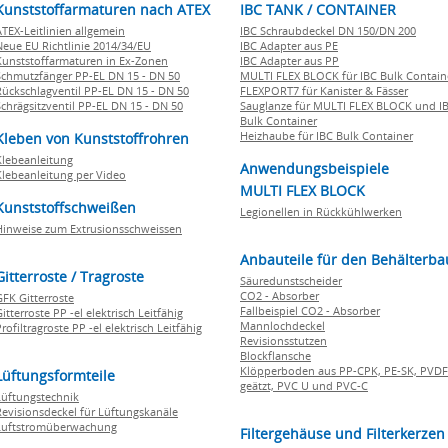
Kunststoffarmaturen nach ATEX
IBC TANK / CONTAINER
ATEX-Leitlinien allgemein
IBC Schraubdeckel DN 150/DN 200
Neue EU Richtlinie 2014/34/EU
IBC Adapter aus PE
Kunststoffarmaturen in Ex-Zonen
IBC Adapter aus PP
Schmutzfänger PP-EL DN 15 - DN 50
MULTI FLEX BLOCK für IBC Bulk Contain
Rückschlagventil PP-EL DN 15 - DN 50
FLEXPORT7 für Kanister & Fässer
Schrägsitzventil PP-EL DN 15 - DN 50
Sauglanze für MULTI FLEX BLOCK und I
Bulk Container
Heizhaube für IBC Bulk Container
Kleben von Kunststoffrohren
Klebeanleitung
Anwendungsbeispiele
Klebeanleitung per Video
MULTI FLEX BLOCK
Kunststoffschweißen
Legionellen in Rückkühlwerken
Hinweise zum Extrusionsschweissen
Anbauteile für den Behälterba
Gitterroste / Tragroste
Säuredunstscheider
CO2 - Absorber
GFK Gitterroste
Fallbeispiel CO2 - Absorber
itterroste PP -el elektrisch Leitfähig
Mannlochdeckel
rofiltragroste PP -el elektrisch Leitfähig
Revisionsstutzen
Blockflansche
Klöpperboden aus PP-CPK, PE-SK, PVDF
Lüftungsformteile
geätzt, PVC U und PVC-C
Lüftungstechnik
Revisionsdeckel für Lüftungskanäle
Luftstromüberwachung
Filtergehäuse und Filterkerzen