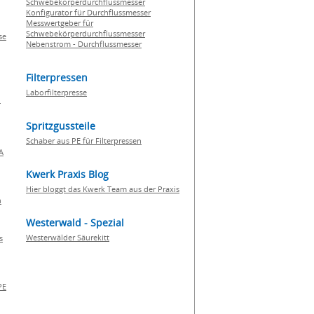
Schwebekörperdurchflussmesser
Konfigurator für Durchflussmesser
Messwertgeber für
Schwebekörperdurchflussmesser
se
Nebenstrom - Durchflussmesser
Filterpressen
Laborfilterpresse
n
Spritzgussteile
Schaber aus PE für Filterpressen
A
Kwerk Praxis Blog
Hier bloggt das Kwerk Team aus der Praxis
h
Westerwald - Spezial
Westerwälder Säurekitt
s
PE