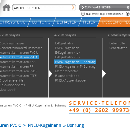
maturen PVC C
>
PNEU-Kugelhahn L- Bohrung
uren PVC C > PNEU-Kugelhahn L- Bohrung