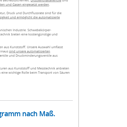
e Betriebssicherheit.
Druckenthalteventile
und
eiten und Gasen eingesetzt werden
.
ur, Druck und Durchflussrate sind für die
igkeit und ermöglicht die automatisierte
hnischen Industrie. Schwebekörper-
echnik bieten eine kostengünstige und
n aus Kunststoff. Unsere Auswahl umfasst
hinaus
sind unsere automatisierten
ventile und Druckminderungsventile aus
aturen aus Kunststoff und Messtechnik anbieten
n eine wichtige Rolle beim Transport von Säuren
rogramm nach Maß.