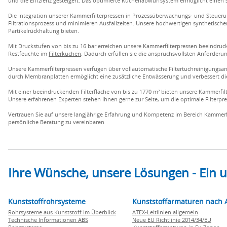
und die Effizienz gesteigert. Das optimierte Kuchenabwurfsystem ermöglicht einen 
Die Integration unserer Kammerfilterpressen in Prozessüberwachungs- und Steueru
Filtrationsprozess und minimieren Ausfallzeiten. Unsere hochwertigen synthetischen
Partikelrückhaltung bieten.
Mit Druckstufen von bis zu 16 bar erreichen unsere Kammerfilterpressen beeindruc
Restfeuchte im
Filterkuchen
. Dadurch erfüllen sie die anspruchsvollsten Anforder
Unsere Kammerfilterpressen verfügen über vollautomatische Filtertuchreinigungsan
durch Membranplatten ermöglicht eine zusätzliche Entwässerung und verbessert die
Mit einer beeindruckenden Filterfläche von bis zu 1770 m² bieten unsere Kammerfi
Unsere erfahrenen Experten stehen Ihnen gerne zur Seite, um die optimale Filterp
Vertrauen Sie auf unsere langjährige Erfahrung und Kompetenz im Bereich Kammerfi
persönliche Beratung zu vereinbaren
Ihre Wünsche, unsere Lösungen - Ein
Kunststoffrohrsysteme
Kunststoffarmaturen nach 
Rohrsysteme aus Kunststoff im Überblick
ATEX-Leitlinien allgemein
Technische Informationen ABS
Neue EU Richtlinie 2014/34/EU