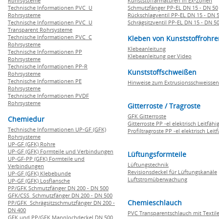
Rohrsysteme
Kunststoffarmaturen in Ex-Zonen
Technische Informationen PVC U
Schmutzfänger PP-EL DN 15 - DN 50
Rohrsysteme
Rückschlagventil PP-EL DN 15 - DN 
Technische Informationen PVC U
Schrägsitzventil PP-EL DN 15 - DN 5
Transparent Rohrsysteme
Technische Informationen PVC C
Kleben von Kunststoffrohre
Rohrsysteme
Klebeanleitung
Technische Informationen PP
Klebeanleitung per Video
Rohrsysteme
Technische Informationen PP-R
Kunststoffschweißen
Rohrsysteme
Technische Informationen PE
Hinweise zum Extrusionsschweissen
Rohrsysteme
Technische Informationen PVDF
Rohrsysteme
Gitterroste / Tragroste
GFK Gitterroste
Chemiedur
Gitterroste PP -el elektrisch Leitfähi
Technische Informationen UP-GF (GFK)
Profiltragroste PP -el elektrisch Leit
Rohrsysteme
UP-GF (GFK) Rohre
UP-GF (GFK) Formteile und Verbindungen
Lüftungsformteile
UP-GF-PP (GFK) Formteile und
Lüftungstechnik
Verbindungen
Revisionsdeckel für Lüftungskanäle
UP-GF (GFK) Klebebunde
Luftstromüberwachung
UP-GF (GFK) Losflansche
PP/GFK Schmutzfänger DN 200 - DN 500
GFK/CSS Schmutzfänger DN 200 - DN 500
Chemieschlauch
PP/GFK Schrägsitzschmutzfänger DN 200 -
DN 400
PVC Transparentschlauch mit Textile
GFK und PP/GFK Mannlochdeckel DN 500