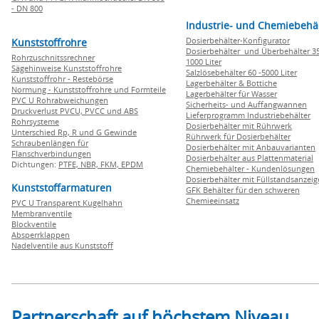
- DN 800
Industrie- und Chemiebehä
Dosierbehälter-Konfigurator
Kunststoffrohre
Dosierbehälter und Überbehälter 35
Rohrzuschnitssrechner
1000 Liter
Sägehinweise Kunststoffrohre
Salzlösebehälter 60 -5000 Liter
Kunststoffrohr - Restebörse
Lagerbehälter & Bottiche
Normung - Kunststoffrohre und Formteile
Lagerbehälter für Wasser
PVC U Rohrabweichungen
Sicherheits- und Auffangwannen
Druckverlust PVCU, PVCC und ABS
Lieferprogramm Industriebehälter
Rohrsysteme
Dosierbehälter mit Rührwerk
Unterschied Rp, R und G Gewinde
Rührwerk für Dosierbehälter
Schraubenlängen für
Dosierbehälter mit Anbauvarianten
Flanschverbindungen
Dosierbehälter aus Plattenmaterial
Dichtungen:
PTFE,
NBR,
FKM,
EPDM
Chemiebehälter - Kundenlösungen
Dosierbehälter mit Füllstandsanzei
Kunststoffarmaturen
GFK Behälter für den schweren
Chemieeinsatz
PVC U Transparent Kugelhahn
Membranventile
Blockventile
Absperrklappen
Nadelventile aus Kunststoff
Partnerschaft auf höchstem Niveau