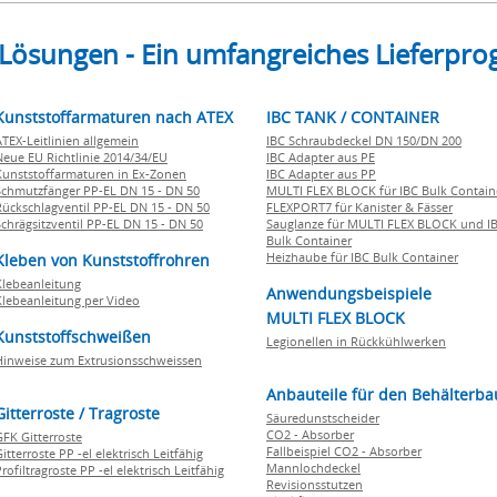
 Lösungen - Ein umfangreiches Lieferp
Kunststoffarmaturen nach ATEX
IBC TANK / CONTAINER
ATEX-Leitlinien allgemein
IBC Schraubdeckel DN 150/DN 200
Neue EU Richtlinie 2014/34/EU
IBC Adapter aus PE
Kunststoffarmaturen in Ex-Zonen
IBC Adapter aus PP
Schmutzfänger PP-EL DN 15 - DN 50
MULTI FLEX BLOCK für IBC Bulk Contain
Rückschlagventil PP-EL DN 15 - DN 50
FLEXPORT7 für Kanister & Fässer
Schrägsitzventil PP-EL DN 15 - DN 50
Sauglanze für MULTI FLEX BLOCK und I
Bulk Container
Heizhaube für IBC Bulk Container
Kleben von Kunststoffrohren
Klebeanleitung
Anwendungsbeispiele
Klebeanleitung per Video
MULTI FLEX BLOCK
Kunststoffschweißen
Legionellen in Rückkühlwerken
Hinweise zum Extrusionsschweissen
Anbauteile für den Behälterba
Gitterroste / Tragroste
Säuredunstscheider
CO2 - Absorber
GFK Gitterroste
Fallbeispiel CO2 - Absorber
itterroste PP -el elektrisch Leitfähig
Mannlochdeckel
rofiltragroste PP -el elektrisch Leitfähig
Revisionsstutzen