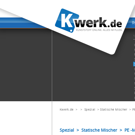
Kwerk.de
> >
Spezial
>
Statische Mischer
>
P
Spezial > Statische Mischer > PE -