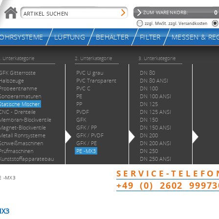
E -MX3
MX3