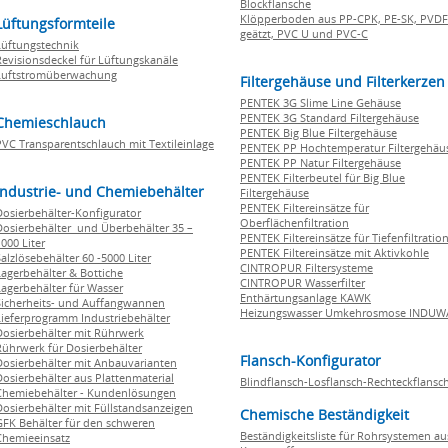
Blockflansche
Klöpperboden aus PP-CPK, PE-SK, PVDF
Lüftungsformteile
geätzt, PVC U und PVC-C
Lüftungstechnik
Revisionsdeckel für Lüftungskanäle
Luftstromüberwachung
Filtergehäuse und Filterkerzen
PENTEK 3G Slime Line Gehäuse
PENTEK 3G Standard Filtergehäuse
Chemieschlauch
PENTEK Big Blue Filtergehäuse
PVC Transparentschlauch mit Textileinlage
PENTEK PP Hochtemperatur Filtergehäu
PENTEK PP Natur Filtergehäuse
PENTEK Filterbeutel für Big Blue
Industrie- und Chemiebehälter
Filtergehäuse
PENTEK Filtereinsätze für
Dosierbehälter-Konfigurator
Oberflächenfiltration
Dosierbehälter und Überbehälter 35 –
PENTEK Filtereinsätze für Tiefenfiltratio
000 Liter
PENTEK Filtereinsätze mit Aktivkohle
Salzlösebehälter 60 -5000 Liter
CINTROPUR Filtersysteme
Lagerbehälter & Bottiche
CINTROPUR Wasserfilter
Lagerbehälter für Wasser
Enthärtungsanlage KAWK
Sicherheits- und Auffangwannen
Heizungswasser Umkehrosmose INDUW
Lieferprogramm Industriebehälter
Dosierbehälter mit Rührwerk
Rührwerk für Dosierbehälter
Flansch-Konfigurator
Dosierbehälter mit Anbauvarianten
Dosierbehälter aus Plattenmaterial
Blindflansch-Losflansch-Rechteckflansc
Chemiebehälter - Kundenlösungen
Dosierbehälter mit Füllstandsanzeigen
Chemische Beständigkeit
GFK Behälter für den schweren
Beständigkeitsliste für Rohrsystemen au
Chemieeinsatz