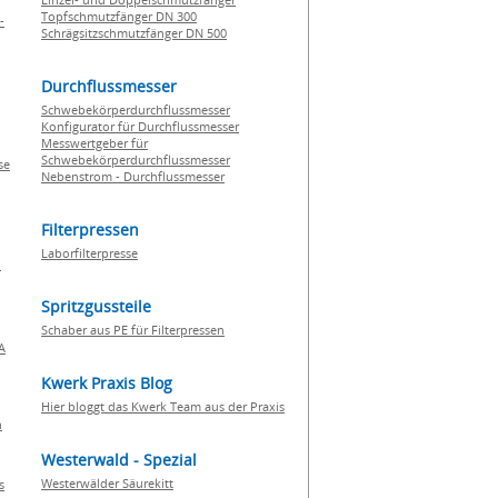
Topfschmutzfänger DN 300
-
Schrägsitzschmutzfänger DN 500
Durchflussmesser
Schwebekörperdurchflussmesser
Konfigurator für Durchflussmesser
Messwertgeber für
Schwebekörperdurchflussmesser
se
Nebenstrom - Durchflussmesser
Filterpressen
Laborfilterpresse
n
Spritzgussteile
Schaber aus PE für Filterpressen
A
Kwerk Praxis Blog
Hier bloggt das Kwerk Team aus der Praxis
h
Westerwald - Spezial
Westerwälder Säurekitt
s