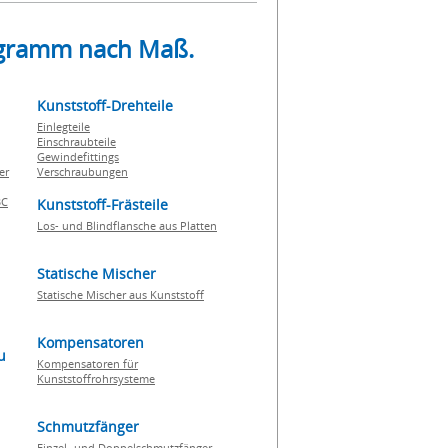
rogramm nach Maß.
Kunststoff-Drehteile
Einlegteile
Einschraubteile
Gewindefittings
er
Verschraubungen
BC
Kunststoff-Frästeile
Los- und Blindflansche aus Platten
Statische Mischer
Statische Mischer aus Kunststoff
Kompensatoren
u
Kompensatoren für
Kunststoffrohrsysteme
Schmutzfänger
Einzel- und Doppelschmutzfänger