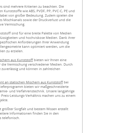
rs sind mehrere Kriterien zu beachten. Die
en Kunststoffe wie ABS, PVDF, PP, PVC-C, PE und
abei von großer Bedeutung. Zudem spielen die
s Mischkanals sowie der Druckverlust und die
tive Vermischung.
tstoff sind für eine breite Palette von Medien
 Flüssigkeiten und hochviskose Medien. Dank ihrer
 spezifischen Anforderungen Ihrer Anwendung
llengeometrie kann optimiert werden, um die
ien zu erzielen.
schern aus Kunststoff
bieten wir Ihnen eine
r die Vermischung verschiedener Medien. Durch
e zuverlässig und können in zahlreichen
nt an statischen Mischern aus Kunststoff
bei
eferprogramm bieten wir maßgeschneiderte
mie- und Verfahrenstechnik. Unsere langjährige
 Preis-Leistungs-Verhältnis machen uns zu einem
jekte.
t größter Sorgfalt und bestem Wissen erstellt
eitere Informationen finden Sie in den
 telefonisch.