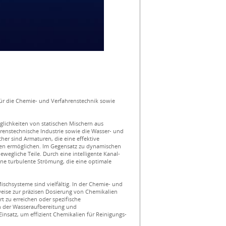
für die Chemie- und Verfahrenstechnik sowie
öglichkeiten von statischen Mischern aus
renstechnische Industrie sowie die Wasser- und
her sind Armaturen, die eine effektive
en ermöglichen. Im Gegensatz zu dynamischen
wegliche Teile. Durch eine intelligente Kanal-
ne turbulente Strömung, die eine optimale
schsysteme sind vielfältig. In der Chemie- und
weise zur präzisen Dosierung von Chemikalien
 zu erreichen oder spezifische
n der Wasseraufbereitung und
satz, um effizient Chemikalien für Reinigungs-