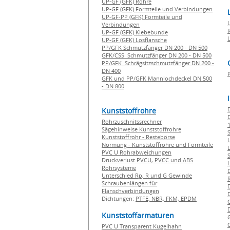
UP-GF (GFK) Rohre
UP-GF (GFK) Formteile und Verbindungen
UP-GF-PP (GFK) Formteile und
Verbindungen
UP-GF (GFK) Klebebunde
UP-GF (GFK) Losflansche
PP/GFK Schmutzfänger DN 200 - DN 500
GFK/CSS Schmutzfänger DN 200 - DN 500
PP/GFK Schrägsitzschmutzfänger DN 200 -
DN 400
GFK und PP/GFK Mannlochdeckel DN 500
- DN 800
Kunststoffrohre
Rohrzuschnitssrechner
1
Sägehinweise Kunststoffrohre
Kunststoffrohr - Restebörse
Normung - Kunststoffrohre und Formteile
PVC U Rohrabweichungen
Druckverlust PVCU, PVCC und ABS
Rohrsysteme
Unterschied Rp, R und G Gewinde
Schraubenlängen für
Flanschverbindungen
Dichtungen:
PTFE,
NBR,
FKM,
EPDM
Kunststoffarmaturen
PVC U Transparent Kugelhahn