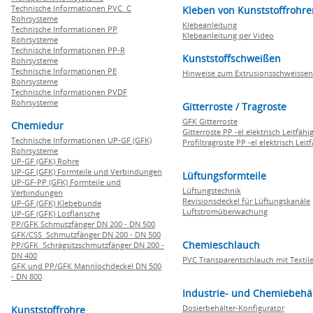
Technische Informationen PVC C
Kleben von Kunststoffrohre
Rohrsysteme
Klebeanleitung
Technische Informationen PP
Klebeanleitung per Video
Rohrsysteme
Technische Informationen PP-R
Kunststoffschweißen
Rohrsysteme
Technische Informationen PE
Hinweise zum Extrusionsschweissen
Rohrsysteme
Technische Informationen PVDF
Rohrsysteme
Gitterroste / Tragroste
GFK Gitterroste
Chemiedur
Gitterroste PP -el elektrisch Leitfähi
Technische Informationen UP-GF (GFK)
Profiltragroste PP -el elektrisch Leit
Rohrsysteme
UP-GF (GFK) Rohre
UP-GF (GFK) Formteile und Verbindungen
Lüftungsformteile
UP-GF-PP (GFK) Formteile und
Lüftungstechnik
Verbindungen
Revisionsdeckel für Lüftungskanäle
UP-GF (GFK) Klebebunde
Luftstromüberwachung
UP-GF (GFK) Losflansche
PP/GFK Schmutzfänger DN 200 - DN 500
GFK/CSS Schmutzfänger DN 200 - DN 500
Chemieschlauch
PP/GFK Schrägsitzschmutzfänger DN 200 -
DN 400
PVC Transparentschlauch mit Textile
GFK und PP/GFK Mannlochdeckel DN 500
- DN 800
Industrie- und Chemiebehä
Dosierbehälter-Konfigurator
Kunststoffrohre