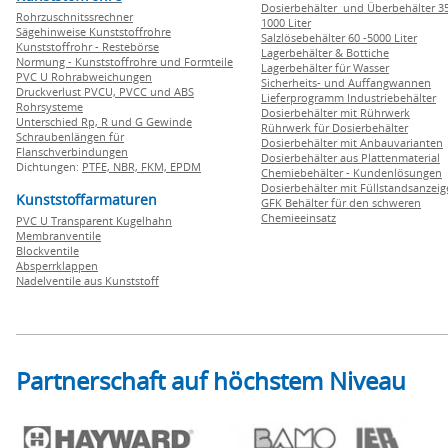
Dosierbehälter und Überbehälter 35
Rohrzuschnitssrechner
1000 Liter
Sägehinweise Kunststoffrohre
Salzlösebehälter 60 -5000 Liter
Kunststoffrohr - Restebörse
Lagerbehälter & Bottiche
Normung - Kunststoffrohre und Formteile
Lagerbehälter für Wasser
PVC U Rohrabweichungen
Sicherheits- und Auffangwannen
Druckverlust PVCU, PVCC und ABS
Lieferprogramm Industriebehälter
Rohrsysteme
Dosierbehälter mit Rührwerk
Unterschied Rp, R und G Gewinde
Rührwerk für Dosierbehälter
Schraubenlängen für
Dosierbehälter mit Anbauvarianten
Flanschverbindungen
Dosierbehälter aus Plattenmaterial
Dichtungen:
PTFE,
NBR,
FKM,
EPDM
Chemiebehälter - Kundenlösungen
Dosierbehälter mit Füllstandsanzei
Kunststoffarmaturen
GFK Behälter für den schweren
Chemieeinsatz
PVC U Transparent Kugelhahn
Membranventile
Blockventile
Absperrklappen
Nadelventile aus Kunststoff
Partnerschaft auf höchstem Niveau