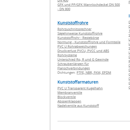
DN 400
GFK und PP/GFK Mannlochdeckel DN 500
- DN 800
Kunststoffrohre
Rohrzuschnitssrechner
1
Sägehinweise Kunststoffrohre
Kunststoffrohr - Restebörse
Normung - Kunststoffrohre und Formteile
PVC U Rohrabweichungen
Druckverlust PVCU, PVCC und ABS
Rohrsysteme
Unterschied Rp, R und G Gewinde
Schraubenlängen für
Flanschverbindungen
Dichtungen:
PTFE,
NBR,
FKM,
EPDM
Kunststoffarmaturen
PVC U Transparent Kugelhahn
Membranventile
Blockventile
Absperrklappen
Nadelventile aus Kunststoff