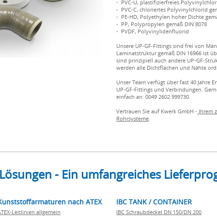
- PVC-U, plastifizierfreies Polyvinylchl
- PVC-C, chloriertes Polyvinylchlorid g
- PE-HD, Polyethylen hoher Dichte gem
- PP, Polypropylen gemäß DIN 8078
- PVDF, Polyvinylidenfluorid
Unsere UP-GF-Fittings sind frei von Män
Laminatstruktur gemäß DIN 16966 ist üb
sind prinzipiell auch andere UP-GF-Stru
werden alle Dichtflächen und Nähte or
Unser Team verfügt über fast 40 Jahre
UP-GF-Fittings und Verbindungen. Gerne
einfach an: 0049 2602 999730.
Vertrauen Sie auf Kwerk GmbH -
Ihrem z
Rohrsysteme
.
 Lösungen - Ein umfangreiches Lieferp
Kunststoffarmaturen nach ATEX
IBC TANK / CONTAINER
ATEX-Leitlinien allgemein
IBC Schraubdeckel DN 150/DN 200