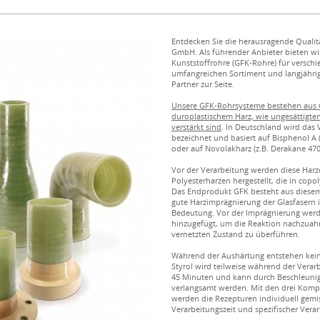
Entdecken Sie die herausragende Quali
GmbH. Als führender Anbieter bieten wi
Kunststoffrohre (GFK-Rohre) für versc
umfangreichen Sortiment und langjährige
Partner zur Seite.
Unsere GFK-Rohrsysteme bestehen aus G
duroplastischem Harz, wie ungesättigten
verstärkt sind
. In Deutschland wird das 
bezeichnet und basiert auf Bisphenol A 
oder auf Novolakharz (z.B. Derakane 47
Vor der Verarbeitung werden diese Harz
Polyesterharzen hergestellt, die in copo
Das Endprodukt GFK besteht aus diesem 
gute Harzimprägnierung der Glasfasern 
Bedeutung. Vor der Imprägnierung werde
hinzugefügt, um die Reaktion nachzuah
vernetzten Zustand zu überführen.
Während der Aushärtung entstehen kein
Styrol wird teilweise während der Verarb
45 Minuten und kann durch Beschleunig
verlangsamt werden. Mit den drei Kompo
werden die Rezepturen individuell gemis
Verarbeitungszeit und spezifischer Vera