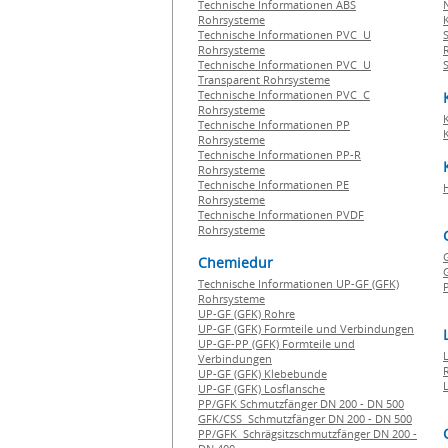
Technische Informationen ABS
Rohrsysteme
Technische Informationen PVC U
Rohrsysteme
Technische Informationen PVC U
Transparent Rohrsysteme
Technische Informationen PVC C
Rohrsysteme
Technische Informationen PP
Rohrsysteme
Technische Informationen PP-R
Rohrsysteme
Technische Informationen PE
Rohrsysteme
Technische Informationen PVDF
Rohrsysteme
Chemiedur
G
Technische Informationen UP-GF (GFK)
P
Rohrsysteme
UP-GF (GFK) Rohre
UP-GF (GFK) Formteile und Verbindungen
UP-GF-PP (GFK) Formteile und
Verbindungen
UP-GF (GFK) Klebebunde
UP-GF (GFK) Losflansche
PP/GFK Schmutzfänger DN 200 - DN 500
GFK/CSS Schmutzfänger DN 200 - DN 500
PP/GFK Schrägsitzschmutzfänger DN 200 -