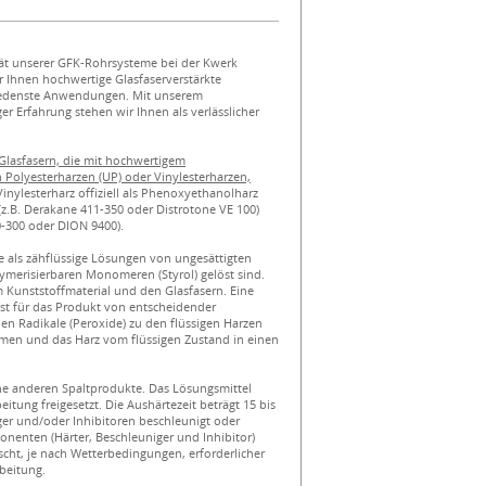
tät unserer GFK-Rohrsysteme bei der Kwerk
r Ihnen hochwertige Glasfaserverstärkte
hiedenste Anwendungen. Mit unserem
r Erfahrung stehen wir Ihnen als verlässlicher
lasfasern, die mit hochwertigem
 Polyesterharzen (UP) oder Vinylesterharzen,
Vinylesterharz offiziell als Phenoxyethanolharz
(z.B. Derakane 411-350 oder Distrotone VE 100)
0-300 oder DION 9400).
e als zähflüssige Lösungen von ungesättigten
lymerisierbaren Monomeren (Styrol) gelöst sind.
Kunststoffmaterial und den Glasfasern. Eine
ist für das Produkt von entscheidender
n Radikale (Peroxide) zu den flüssigen Harzen
men und das Harz vom flüssigen Zustand in einen
e anderen Spaltprodukte. Das Lösungsmittel
eitung freigesetzt. Die Aushärtezeit beträgt 15 bis
er und/oder Inhibitoren beschleunigt oder
nenten (Härter, Beschleuniger und Inhibitor)
cht, je nach Wetterbedingungen, erforderlicher
rbeitung.