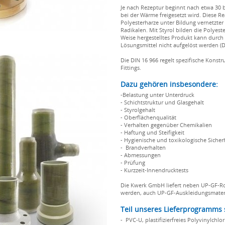
Je nach Rezeptur beginnt nach etwa 30 
bei der Wärme freigesetzt wird. Diese R
Polyesterharze unter Bildung vernetzte
Radikalen. Mit Styrol bilden die Polyes
Weise hergestelltes Produkt kann durch 
Lösungsmittel nicht aufgelöst werden (D
Die DIN 16 966 regelt spezifische Konst
Fittings.
Dazu gehören insbesondere:
-Belastung unter Unterdruck
- Schichtstruktur und Glasgehalt
- Styrolgehalt
- Oberflächenqualität
- Verhalten gegenüber Chemikalien
- Haftung und Steifigkeit
- Hygienische und toxikologische Sicher
- Brandverhalten
- Abmessungen
- Prüfung
- Kurzzeit-Innendrucktests
Die Kwerk GmbH liefert neben UP-GF-Ro
werden, auch UP-GF-Auskleidungsmateria
Teil unseres Lieferprogramms 
- PVC-U, plastifizierfreies Polyvinylchl