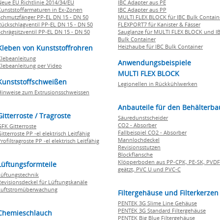
Neue EU Richtlinie 2014/34/EU
IBC Adapter aus PE
Kunststoffarmaturen in Ex-Zonen
IBC Adapter aus PP
Schmutzfänger PP-EL DN 15 - DN 50
MULTI FLEX BLOCK für IBC Bulk Contain
Rückschlagventil PP-EL DN 15 - DN 50
FLEXPORT7 für Kanister & Fässer
Schrägsitzventil PP-EL DN 15 - DN 50
Sauglanze für MULTI FLEX BLOCK und I
Bulk Container
Heizhaube für IBC Bulk Container
Kleben von Kunststoffrohren
Klebeanleitung
Anwendungsbeispiele
Klebeanleitung per Video
MULTI FLEX BLOCK
Kunststoffschweißen
Legionellen in Rückkühlwerken
Hinweise zum Extrusionsschweissen
Anbauteile für den Behälterba
Gitterroste / Tragroste
Säuredunstscheider
CO2 - Absorber
GFK Gitterroste
Fallbeispiel CO2 - Absorber
itterroste PP -el elektrisch Leitfähig
Mannlochdeckel
rofiltragroste PP -el elektrisch Leitfähig
Revisionsstutzen
Blockflansche
Klöpperboden aus PP-CPK, PE-SK, PVDF
Lüftungsformteile
geätzt, PVC U und PVC-C
Lüftungstechnik
Revisionsdeckel für Lüftungskanäle
Luftstromüberwachung
Filtergehäuse und Filterkerzen
PENTEK 3G Slime Line Gehäuse
PENTEK 3G Standard Filtergehäuse
Chemieschlauch
PENTEK Big Blue Filtergehäuse