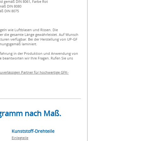
orid gemäß DIN 8061, Farbe Rot
emäß DIN 8080
äß DIN 8075
geln wie Luftblasen und Rissen. Die
er die gesamte Länge gewährleistet. Auf Wunsch
kturen verfügbar. Bei der Herstellung von UP-GF
dnungsgemäß laminiert.
 Erfahrung in der Produktion und Anwendung von
 beantworten wir Ihre Fragen. Rufen Sie uns
uverlässigen Partner für hochwertige GFK-
rogramm nach Maß.
Kunststoff-Drehteile
Einlegteile