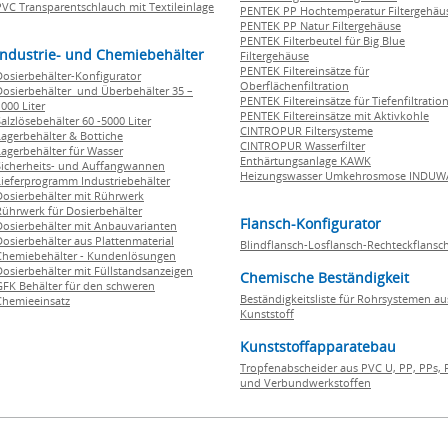
PVC Transparentschlauch mit Textileinlage
PENTEK PP Hochtemperatur Filtergehäu
PENTEK PP Natur Filtergehäuse
PENTEK Filterbeutel für Big Blue
Industrie- und Chemiebehälter
Filtergehäuse
PENTEK Filtereinsätze für
Dosierbehälter-Konfigurator
Oberflächenfiltration
Dosierbehälter und Überbehälter 35 –
PENTEK Filtereinsätze für Tiefenfiltratio
000 Liter
PENTEK Filtereinsätze mit Aktivkohle
Salzlösebehälter 60 -5000 Liter
CINTROPUR Filtersysteme
Lagerbehälter & Bottiche
CINTROPUR Wasserfilter
Lagerbehälter für Wasser
Enthärtungsanlage KAWK
Sicherheits- und Auffangwannen
Heizungswasser Umkehrosmose INDUW
Lieferprogramm Industriebehälter
Dosierbehälter mit Rührwerk
Rührwerk für Dosierbehälter
Flansch-Konfigurator
Dosierbehälter mit Anbauvarianten
Dosierbehälter aus Plattenmaterial
Blindflansch-Losflansch-Rechteckflansc
Chemiebehälter - Kundenlösungen
Dosierbehälter mit Füllstandsanzeigen
Chemische Beständigkeit
GFK Behälter für den schweren
Beständigkeitsliste für Rohrsystemen au
Chemieeinsatz
Kunststoff
Kunststoffapparatebau
Tropfenabscheider aus PVC U, PP, PPs, 
und Verbundwerkstoffen