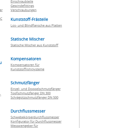
Einschraubteile
Gewindefittings
er
Verschraubungen
BC
Kunststoff-Frästeile
Los- und Blindflansche aus Platten
Statische Mischer
Statische Mischer aus Kunststoff
Kompensatoren
u
Kompensatoren für
Kunststoffrohrsysteme
Schmutzfänger
Einzel- und Doppelschmutzfänger
Topfschmutzfänger DN 300
-
Schrägsitzschmutzfänger DN 500
Durchflussmesser
Schwebekörperdurchflussmesser
Konfigurator für Durchflussmesser
Messwertgeber für