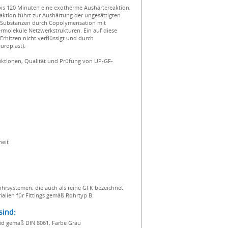
bis 120 Minuten eine exotherme Aushärtereaktion,
eaktion führt zur Aushärtung der ungesättigten
r Substanzen durch Copolymerisation mit
termoleküle Netzwerkstrukturen. Ein auf diese
Erhitzen nicht verflüssigt und durch
uroplast).
ruktionen, Qualität und Prüfung von UP-GF-
heit
hrsystemen, die auch als reine GFK bezeichnet
lien für Fittings gemäß Rohrtyp B.
sind:
orid gemäß DIN 8061, Farbe Grau