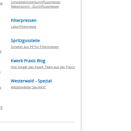
Schwebekörperdurchflussmesser
se
Nebenstrom - Durchflussmesser
Filterpressen
Laborfilterpresse
n
Spritzgussteile
Schaber aus PE für Filterpressen
A
Kwerk Praxis Blog
Hier bloggt das Kwerk Team aus der Praxis
h
Westerwald - Spezial
Westerwälder Säurekitt
s
PE