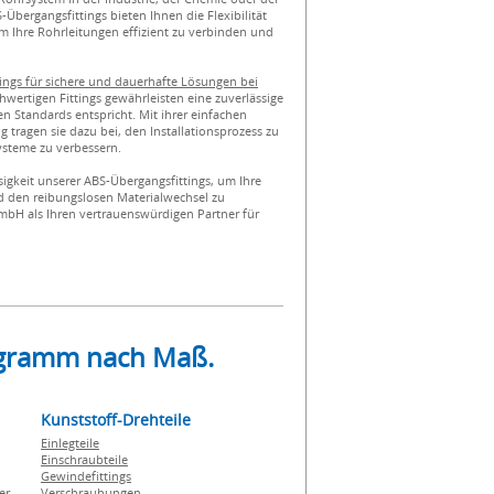
Übergangsfittings bieten Ihnen die Flexibilität
um Ihre Rohrleitungen effizient zu verbinden und
tings für sichere und dauerhafte Lösungen bei
hwertigen Fittings gewährleisten eine zuverlässige
n Standards entspricht. Mit ihrer einfachen
 tragen sie dazu bei, den Installationsprozess zu
systeme zu verbessern.
sigkeit unserer ABS-Übergangsfittings, um Ihre
d den reibungslosen Materialwechsel zu
mbH als Ihren vertrauenswürdigen Partner für
rogramm nach Maß.
Kunststoff-Drehteile
Einlegteile
Einschraubteile
Gewindefittings
er
Verschraubungen