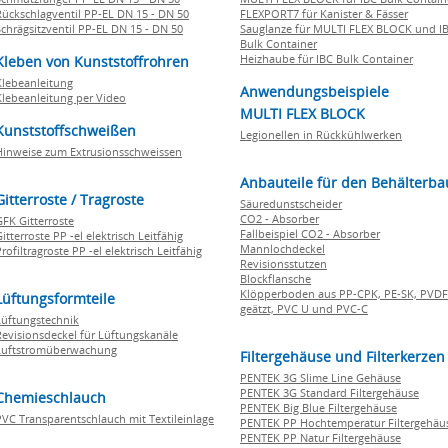
Rückschlagventil PP-EL DN 15 - DN 50
FLEXPORT7 für Kanister & Fässer
Schrägsitzventil PP-EL DN 15 - DN 50
Sauglanze für MULTI FLEX BLOCK und I
Bulk Container
Heizhaube für IBC Bulk Container
Kleben von Kunststoffrohren
Klebeanleitung
Anwendungsbeispiele
Klebeanleitung per Video
MULTI FLEX BLOCK
Kunststoffschweißen
Legionellen in Rückkühlwerken
Hinweise zum Extrusionsschweissen
Anbauteile für den Behälterba
Gitterroste / Tragroste
Säuredunstscheider
CO2 - Absorber
GFK Gitterroste
Fallbeispiel CO2 - Absorber
itterroste PP -el elektrisch Leitfähig
Mannlochdeckel
rofiltragroste PP -el elektrisch Leitfähig
Revisionsstutzen
Blockflansche
Klöpperboden aus PP-CPK, PE-SK, PVDF
Lüftungsformteile
geätzt, PVC U und PVC-C
Lüftungstechnik
Revisionsdeckel für Lüftungskanäle
Luftstromüberwachung
Filtergehäuse und Filterkerzen
PENTEK 3G Slime Line Gehäuse
PENTEK 3G Standard Filtergehäuse
Chemieschlauch
PENTEK Big Blue Filtergehäuse
PVC Transparentschlauch mit Textileinlage
PENTEK PP Hochtemperatur Filtergehäu
PENTEK PP Natur Filtergehäuse