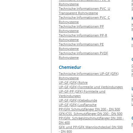
Rohrsysteme
Technische Informationen PVC U
Transparent Rohrsysteme
Technische Informationen PVC C
Rohrsysteme
Technische Informationen PP
Rohrsysteme
Technische Informationen PP-R
Rohrsysteme
Technische Informationen PE
Rohrsysteme
Technische Informationen PVDF
Rohrsysteme
Chemiedur
G
Technische Informationen UP-GF (GFK)
P
Rohrsysteme
UP-GF (GFK) Rohre
UP-GF (GFK) Formteile und Verbindungen
UP-GF-PP (GFK) Formteile und
Verbindungen
UP-GF (GFK) Klebebunde
UP-GF (GFK) Losflansche
PP/GFK Schmutzfänger DN 200 - DN 500
GFK/CSS Schmutzfänger DN 200 - DN 500
PP/GFK Schrägsitzschmutzfänger DN 200 -
DN 400
GFK und PP/GFK Mannlochdeckel DN 500
- DN 800