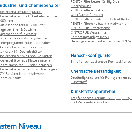
PENTEK Filterbeutel für Big Blue
Industrie- und Chemiebehälter
Filtergehäuse
PENTEK Filtereinsätze für
Dosierbehälter-Konfigurator
Oberflächenfiltration
Dosierbehälter und Überbehälter 35 –
PENTEK Filtereinsätze für Tiefenfiltratio
000 Liter
PENTEK Filtereinsätze mit Aktivkohle
Salzlösebehälter 60 -5000 Liter
CINTROPUR Filtersysteme
Lagerbehälter & Bottiche
CINTROPUR Wasserfilter
Lagerbehälter für Wasser
Enthärtungsanlage KAWK
Sicherheits- und Auffangwannen
Heizungswasser Umkehrosmose INDUW
Lieferprogramm Industriebehälter
Dosierbehälter mit Rührwerk
Rührwerk für Dosierbehälter
Flansch-Konfigurator
Dosierbehälter mit Anbauvarianten
Dosierbehälter aus Plattenmaterial
Blindflansch-Losflansch-Rechteckflansc
Chemiebehälter - Kundenlösungen
Dosierbehälter mit Füllstandsanzeigen
Chemische Beständigkeit
GFK Behälter für den schweren
Beständigkeitsliste für Rohrsystemen au
Chemieeinsatz
Kunststoff
Kunststoffapparatebau
Tropfenabscheider aus PVC U, PP, PPs, 
und Verbundwerkstoffen
hstem Niveau