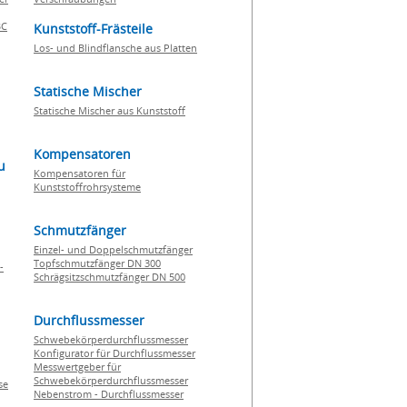
BC
Kunststoff-Frästeile
Los- und Blindflansche aus Platten
Statische Mischer
Statische Mischer aus Kunststoff
Kompensatoren
u
Kompensatoren für
Kunststoffrohrsysteme
Schmutzfänger
Einzel- und Doppelschmutzfänger
Topfschmutzfänger DN 300
-
Schrägsitzschmutzfänger DN 500
Durchflussmesser
Schwebekörperdurchflussmesser
Konfigurator für Durchflussmesser
Messwertgeber für
Schwebekörperdurchflussmesser
se
Nebenstrom - Durchflussmesser