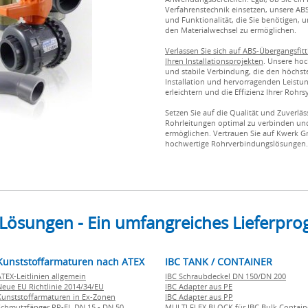
Verfahrenstechnik einsetzen, unsere ABS-
und Funktionalität, die Sie benötigen, 
den Materialwechsel zu ermöglichen.
Verlassen Sie sich auf ABS-Übergangsfit
Ihren Installationsprojekten
. Unsere hoc
und stabile Verbindung, die den höchste
Installation und hervorragenden Leistung
erleichtern und die Effizienz Ihrer Rohr
Setzen Sie auf die Qualität und Zuverläs
Rohrleitungen optimal zu verbinden un
ermöglichen. Vertrauen Sie auf Kwerk G
hochwertige Rohrverbindungslösungen.
 Lösungen - Ein umfangreiches Lieferp
Kunststoffarmaturen nach ATEX
IBC TANK / CONTAINER
ATEX-Leitlinien allgemein
IBC Schraubdeckel DN 150/DN 200
Neue EU Richtlinie 2014/34/EU
IBC Adapter aus PE
Kunststoffarmaturen in Ex-Zonen
IBC Adapter aus PP
Schmutzfänger PP-EL DN 15 - DN 50
MULTI FLEX BLOCK für IBC Bulk Contain