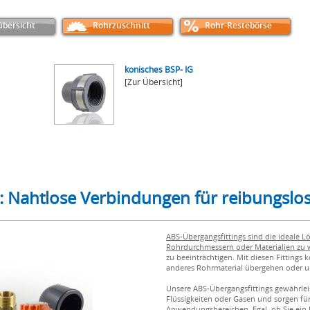
bersicht
Rohrzuschnitt
Rohr-Restebörse
konisches BSP- IG
[Zur Übersicht]
: Nahtlose Verbindungen für reibungslo
ABS-Übergangsfittings sind die ideale 
Rohrdurchmessern oder Materialien zu 
zu beeinträchtigen. Mit diesen Fitting
anderes Rohrmaterial übergehen oder 
Unsere ABS-Übergangsfittings gewährlei
Flüssigkeiten oder Gasen und sorgen für 
Anwendungsbereichen. Egal, ob Sie ein 