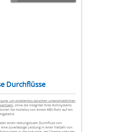
se Durchflüsse
Lösung, um problemlos zwischen unterschiedlichen
wechseln
, ohne die Integrität Ihres Rohrsystems
s können Sie mühelos von einem ABS-Rohr auf ein
umgekehrt.
sten einen reibungslosen Durchfluss von
eine zuverlässige Leistung in einer Vielzahl von
Rohrsystem in der Industrie, der Chemie oder der