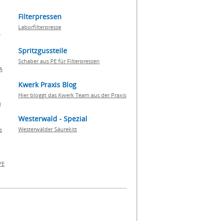
Filterpressen
Laborfilterpresse
n
Spritzgussteile
Schaber aus PE für Filterpressen
A
Kwerk Praxis Blog
Hier bloggt das Kwerk Team aus der Praxis
h
Westerwald - Spezial
Westerwälder Säurekitt
s
PE