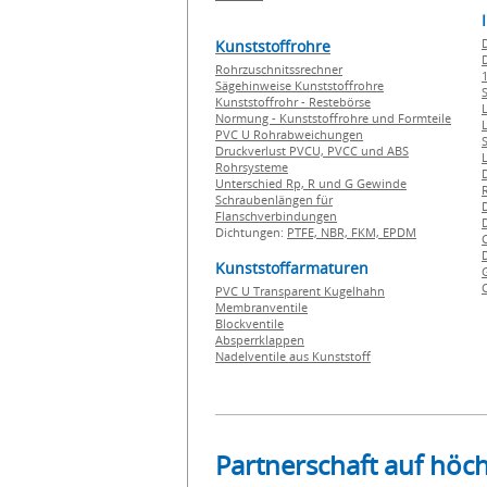
Kunststoffrohre
Rohrzuschnitssrechner
1
Sägehinweise Kunststoffrohre
Kunststoffrohr - Restebörse
Normung - Kunststoffrohre und Formteile
PVC U Rohrabweichungen
Druckverlust PVCU, PVCC und ABS
Rohrsysteme
Unterschied Rp, R und G Gewinde
Schraubenlängen für
Flanschverbindungen
Dichtungen:
PTFE,
NBR,
FKM,
EPDM
Kunststoffarmaturen
PVC U Transparent Kugelhahn
Membranventile
Blockventile
Absperrklappen
Nadelventile aus Kunststoff
Partnerschaft auf höc