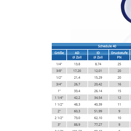
Schedule 40
Größe
AD
ID
Druckstufe
Ø Zoll
Ø Zoll
PN
1/4"
13,8
8,74
25
3/8"
17,20
12,01
20
1/2"
21,4
15,29
20
3/4"
26,7
20,42
16
1"
33,4
26,14
15
1 1/4"
42,2
34,54
12
1 1/2"
48,3
40,39
11
2"
60,3
51,99
9
2 1/2"
73,0
62,10
10
3"
88,9
77,27
9