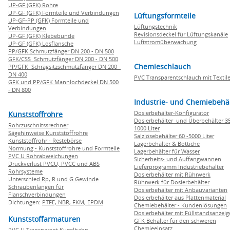
UP-GF (GFK) Rohre
UP-GF (GFK) Formteile und Verbindungen
Lüftungsformteile
UP-GF-PP (GFK) Formteile und
Lüftungstechnik
Verbindungen
Revisionsdeckel für Lüftungskanäle
UP-GF (GFK) Klebebunde
Luftstromüberwachung
UP-GF (GFK) Losflansche
PP/GFK Schmutzfänger DN 200 - DN 500
GFK/CSS Schmutzfänger DN 200 - DN 500
Chemieschlauch
PP/GFK Schrägsitzschmutzfänger DN 200 -
DN 400
PVC Transparentschlauch mit Textile
GFK und PP/GFK Mannlochdeckel DN 500
- DN 800
Industrie- und Chemiebehä
Dosierbehälter-Konfigurator
Kunststoffrohre
Dosierbehälter und Überbehälter 35
Rohrzuschnitssrechner
1000 Liter
Sägehinweise Kunststoffrohre
Salzlösebehälter 60 -5000 Liter
Kunststoffrohr - Restebörse
Lagerbehälter & Bottiche
Normung - Kunststoffrohre und Formteile
Lagerbehälter für Wasser
PVC U Rohrabweichungen
Sicherheits- und Auffangwannen
Druckverlust PVCU, PVCC und ABS
Lieferprogramm Industriebehälter
Rohrsysteme
Dosierbehälter mit Rührwerk
Unterschied Rp, R und G Gewinde
Rührwerk für Dosierbehälter
Schraubenlängen für
Dosierbehälter mit Anbauvarianten
Flanschverbindungen
Dosierbehälter aus Plattenmaterial
Dichtungen:
PTFE,
NBR,
FKM,
EPDM
Chemiebehälter - Kundenlösungen
Dosierbehälter mit Füllstandsanzei
Kunststoffarmaturen
GFK Behälter für den schweren
Chemieeinsatz
PVC U Transparent Kugelhahn