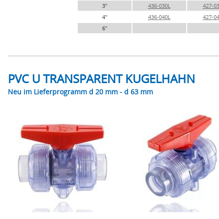
3"
436-030L
427-0
4"
436-040L
427-0
6"
PVC U TRANSPARENT KUGELHAHN
Neu im Lieferprogramm d 20 mm - d 63 mm