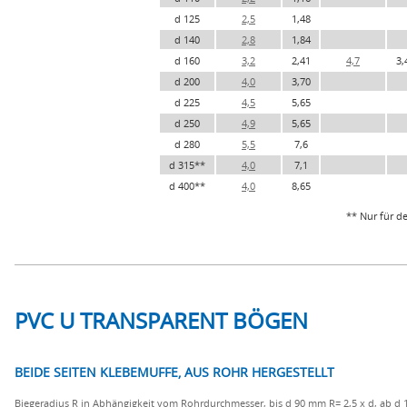
d 125
2,5
1,48
d 140
2,8
1,84
d 160
3,2
2,41
4,7
3,
d 200
4,0
3,70
d 225
4,5
5,65
d 250
4,9
5,65
d 280
5,5
7,6
d 315**
4,0
7,1
d 400**
4,0
8,65
** Nur für d
PVC U TRANSPARENT BÖGEN
BEIDE SEITEN KLEBEMUFFE, AUS ROHR HERGESTELLT
Biegeradius R in Abhängigkeit vom Rohrdurchmesser, bis d 90 mm R= 2,5 x d, ab d 