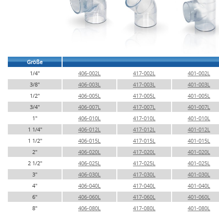
Größe
1/4"
406-002L
417-002L
401-002L
3/8"
406-003L
417-003L
401-003L
1/2"
406-005L
417-005L
401-005L
3/4"
406-007L
417-007L
401-007L
1"
406-010L
417-010L
401-010L
1 1/4"
406-012L
417-012L
401-012L
1 1/2"
406-015L
417-015L
401-015L
2"
406-020L
417-020L
401-020L
2 1/2"
406-025L
417-025L
401-025L
3"
406-030L
417-030L
401-030L
4"
406-040L
417-040L
401-040L
6"
406-060L
417-060L
401-060L
8"
406-080L
417-080L
401-080L