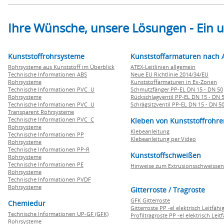
Ihre Wünsche, unsere Lösungen - Ein
Kunststoffrohrsysteme
Kunststoffarmaturen nach 
Rohrsysteme aus Kunststoff im Überblick
ATEX-Leitlinien allgemein
Technische Informationen ABS
Neue EU Richtlinie 2014/34/EU
Rohrsysteme
Kunststoffarmaturen in Ex-Zonen
Technische Informationen PVC U
Schmutzfänger PP-EL DN 15 - DN 50
Rohrsysteme
Rückschlagventil PP-EL DN 15 - DN 
Technische Informationen PVC U
Schrägsitzventil PP-EL DN 15 - DN 5
Transparent Rohrsysteme
Technische Informationen PVC C
Kleben von Kunststoffrohre
Rohrsysteme
Klebeanleitung
Technische Informationen PP
Klebeanleitung per Video
Rohrsysteme
Technische Informationen PP-R
Kunststoffschweißen
Rohrsysteme
Technische Informationen PE
Hinweise zum Extrusionsschweissen
Rohrsysteme
Technische Informationen PVDF
Rohrsysteme
Gitterroste / Tragroste
GFK Gitterroste
Chemiedur
Gitterroste PP -el elektrisch Leitfähi
Technische Informationen UP-GF (GFK)
Profiltragroste PP -el elektrisch Leit
Rohrsysteme