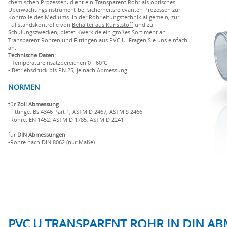
chemischen Prozessen, dient ein Transparent Rohr als optisches
Überwachungsinstrument bei sicherheitsrelevanten Prozessen zur
Kontrolle des Mediums. In der Rohrleitungstechnik allgemein, zur
Füllstandskontrolle von
Behälter aus Kunststoff
und zu
Schulungszwecken, bietet Kwerk.de ein großes Sortiment an
Transparent Rohren und Fittingen aus PVC U. Fragen Sie uns einfach
an.
Technische Daten:
- Temperatureinsatzbereichen 0 - 60°C
- Betriebsdruck bis PN 25, je nach Abmessung
NORMEN
für
Zoll Abmessung
-Fittinge: Bs 4346 Part 1, ASTM D 2467, ASTM S 2466
-Rohre: EN 1452, ASTM D 1785, ASTM D 2241
für
DIN Abmessungen
-Rohre nach DIN 8062 (nur Maße)
PVC U TRANSPARENT ROHR IN DIN A