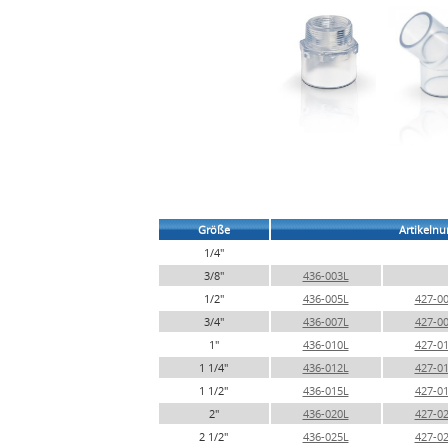
Größe
Artikeln
1/4"
3/8"
436-003L
1/2"
436-005L
427-0
3/4"
436-007L
427-0
1"
436-010L
427-0
1 1/4"
436-012L
427-0
1 1/2"
436-015L
427-0
2"
436-020L
427-0
2 1/2"
436-025L
427-0