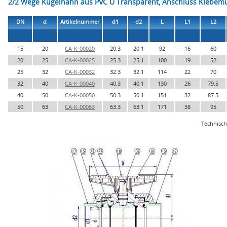
2/2 Wege Kugelhahn aus PVC U Transparent, Anschluss Klebem
DN
d
Artikelnummer
d1
d2
L
L1
L2
15
20
CA-K-00020
20.3
20.1
92
16
60
20
25
CA-K-00025
25.3
25.1
100
19
52
25
32
CA-K-00032
32.3
32.1
114
22
70
32
40
CA-K-00040
40.3
40.1
130
26
79.5
40
50
CA-K-00050
50.3
50.1
151
32
87.5
50
63
CA-K-00063
63.3
63.1
171
38
95
Technisc