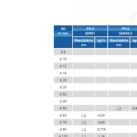
AD
PN 4
PN 6
Ø mm
SDR51
SDR34,3
Wandstärke
kg/m
Wandstärke
kg
inn
inn
d 8
d 10
d 12
d 16
d 20
d 25
d 32
d 40
d 50
1,8
0,
d 63
1,8
0,53
d 75
1,8
0,64
d 90
1,8
0,774
d 110
2,2
1,16