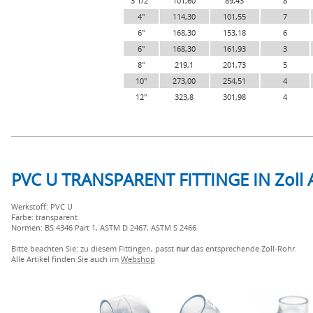
3 1/2"
101,60
89,43
8
4"
114,30
101,55
7
6"
168,30
153,18
6
6"
168,30
161,93
3
8"
219,1
201,73
5
10"
273,00
254,51
4
12"
323,8
301,98
4
PVC U TRANSPARENT FITTINGE IN Zol
Werkstoff: PVC U
Farbe: transparent
Normen: BS 4346 Part 1, ASTM D 2467, ASTM S 2466
Bitte beachten Sie: zu diesem Fittingen, passt
nur
das entsprechende Zoll-Rohr.
Alle Artikel finden Sie auch im
Webshop