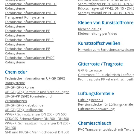
Technische Informationen PVC U
Schmutzfänger PP-EL DN 15 - DN 50
Rohrsysteme
Rückschlagventil PP-EL DN 15 - DN 
Technische Informationen PVC U
Schrägsitzventil PP-EL DN 15 - DN 5
Transparent Rohrsysteme
Technische Informationen PVC C
Kleben von Kunststoffrohre
Rohrsysteme
Klebeanleitung
Technische Informationen PP
Klebeanleitung per Video
Rohrsysteme
Technische Informationen PP-R
Kunststoffschweißen
Rohrsysteme
Technische Informationen PE
Hinweise zum Extrusionsschweissen
Rohrsysteme
Technische Informationen PVDF
Rohrsysteme
Gitterroste / Tragroste
GFK Gitterroste
Chemiedur
Gitterroste PP -el elektrisch Leitfähi
Technische Informationen UP-GF (GFK)
Profiltragroste PP -el elektrisch Leit
Rohrsysteme
UP-GF (GFK) Rohre
UP-GF (GFK) Formteile und Verbindungen
Lüftungsformteile
UP-GF-PP (GFK) Formteile und
Lüftungstechnik
Verbindungen
Revisionsdeckel für Lüftungskanäle
UP-GF (GFK) Klebebunde
Luftstromüberwachung
UP-GF (GFK) Losflansche
PP/GFK Schmutzfänger DN 200 - DN 500
GFK/CSS Schmutzfänger DN 200 - DN 500
Chemieschlauch
PP/GFK Schrägsitzschmutzfänger DN 200 -
DN 400
PVC Transparentschlauch mit Textile
GFK und PP/GFK Mannlochdeckel DN 500