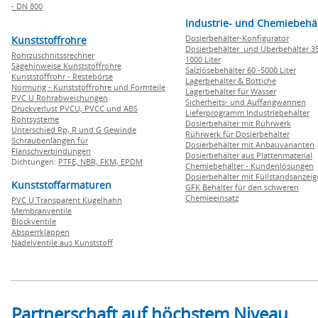
- DN 800
Industrie- und Chemiebehä
Dosierbehälter-Konfigurator
Kunststoffrohre
Dosierbehälter und Überbehälter 35
Rohrzuschnitssrechner
1000 Liter
Sägehinweise Kunststoffrohre
Salzlösebehälter 60 -5000 Liter
Kunststoffrohr - Restebörse
Lagerbehälter & Bottiche
Normung - Kunststoffrohre und Formteile
Lagerbehälter für Wasser
PVC U Rohrabweichungen
Sicherheits- und Auffangwannen
Druckverlust PVCU, PVCC und ABS
Lieferprogramm Industriebehälter
Rohrsysteme
Dosierbehälter mit Rührwerk
Unterschied Rp, R und G Gewinde
Rührwerk für Dosierbehälter
Schraubenlängen für
Dosierbehälter mit Anbauvarianten
Flanschverbindungen
Dosierbehälter aus Plattenmaterial
Dichtungen:
PTFE,
NBR,
FKM,
EPDM
Chemiebehälter - Kundenlösungen
Dosierbehälter mit Füllstandsanzei
Kunststoffarmaturen
GFK Behälter für den schweren
Chemieeinsatz
PVC U Transparent Kugelhahn
Membranventile
Blockventile
Absperrklappen
Nadelventile aus Kunststoff
Partnerschaft auf höchstem Niveau