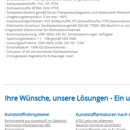
- Gehäusewerkstoffe: PVC, PP, PTFE
- Dichtwerkstoffe: EPDM, FKM, PTFE
- Temperaturbereich gemäß Druck-/Temperaturdiagramm und elastomerer Werkstof
- Umgebungstemperatur: 0 bis max. +50°C
- Anschlussmöglichkeiten: PVC (Klebemuffe), PP (Schweißmuffe), PTFE (Gewindemuf
- Elektrischer Anschluss: Gerätesteckdose gemäß DIN EN 175301-803 Bauform A, mit
integriertem Gleichrichter für Wechselstrombetrieb
- Anschlussspannung: 230V 50Hz, 24V DC, Sonderspannungen verfügbar
- Spannungstoleranz: + / - 10% gemäß VDE 0580
- Leistungsaufnahme: 230V 50Hz: 8,5W, 24V DC: 7,5W
- Einschaltdauer: 100% ED (Dauerbetrieb)
- Schutzart: IP 65 mit montierter Gerätesteckdose
- Vorzugsweise magnetische Einbaulage: oben
Ihre Wünsche, unsere Lösungen - Ein
Kunststoffrohrsysteme
Kunststoffarmaturen nach 
Rohrsysteme aus Kunststoff im Überblick
ATEX-Leitlinien allgemein
Technische Informationen ABS
Neue EU Richtlinie 2014/34/EU
Rohrsysteme
Kunststoffarmaturen in Ex-Zonen