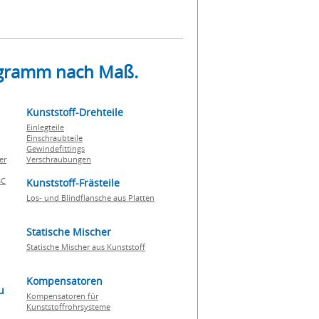
rogramm nach Maß.
Kunststoff-Drehteile
Einlegteile
Einschraubteile
Gewindefittings
er
Verschraubungen
BC
Kunststoff-Frästeile
Los- und Blindflansche aus Platten
Statische Mischer
Statische Mischer aus Kunststoff
Kompensatoren
u
Kompensatoren für
Kunststoffrohrsysteme