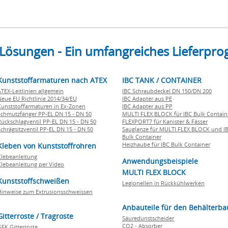
 Lösungen - Ein umfangreiches Lieferp
Kunststoffarmaturen nach ATEX
IBC TANK / CONTAINER
ATEX-Leitlinien allgemein
IBC Schraubdeckel DN 150/DN 200
Neue EU Richtlinie 2014/34/EU
IBC Adapter aus PE
Kunststoffarmaturen in Ex-Zonen
IBC Adapter aus PP
Schmutzfänger PP-EL DN 15 - DN 50
MULTI FLEX BLOCK für IBC Bulk Contain
Rückschlagventil PP-EL DN 15 - DN 50
FLEXPORT7 für Kanister & Fässer
Schrägsitzventil PP-EL DN 15 - DN 50
Sauglanze für MULTI FLEX BLOCK und I
Bulk Container
Heizhaube für IBC Bulk Container
Kleben von Kunststoffrohren
Klebeanleitung
Anwendungsbeispiele
Klebeanleitung per Video
MULTI FLEX BLOCK
Kunststoffschweißen
Legionellen in Rückkühlwerken
Hinweise zum Extrusionsschweissen
Anbauteile für den Behälterba
Gitterroste / Tragroste
Säuredunstscheider
CO2 - Absorber
GFK Gitterroste