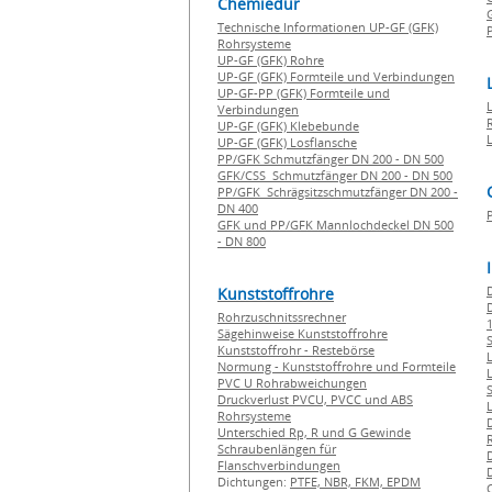
Chemiedur
G
Technische Informationen UP-GF (GFK)
P
Rohrsysteme
UP-GF (GFK) Rohre
UP-GF (GFK) Formteile und Verbindungen
UP-GF-PP (GFK) Formteile und
Verbindungen
UP-GF (GFK) Klebebunde
UP-GF (GFK) Losflansche
PP/GFK Schmutzfänger DN 200 - DN 500
GFK/CSS Schmutzfänger DN 200 - DN 500
PP/GFK Schrägsitzschmutzfänger DN 200 -
DN 400
GFK und PP/GFK Mannlochdeckel DN 500
- DN 800
Kunststoffrohre
Rohrzuschnitssrechner
1
Sägehinweise Kunststoffrohre
Kunststoffrohr - Restebörse
Normung - Kunststoffrohre und Formteile
PVC U Rohrabweichungen
Druckverlust PVCU, PVCC und ABS
Rohrsysteme
Unterschied Rp, R und G Gewinde
Schraubenlängen für
Flanschverbindungen
Dichtungen:
PTFE,
NBR,
FKM,
EPDM