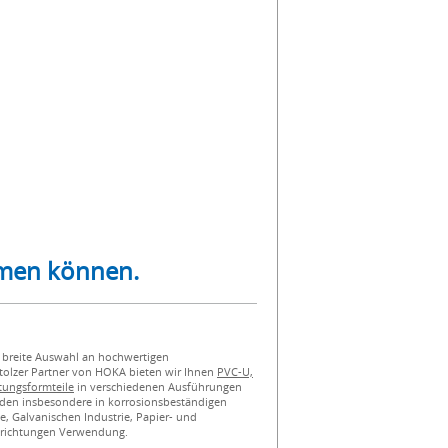
atmen können.
 breite Auswahl an hochwertigen
stolzer Partner von HOKA bieten wir Ihnen
PVC-U,
tungsformteile
in verschiedenen Ausführungen
den insbesondere in korrosionsbeständigen
, Galvanischen Industrie, Papier- und
nrichtungen Verwendung.