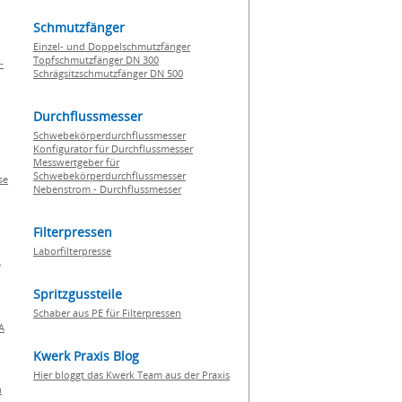
Schmutzfänger
Einzel- und Doppelschmutzfänger
Topfschmutzfänger DN 300
-
Schrägsitzschmutzfänger DN 500
Durchflussmesser
Schwebekörperdurchflussmesser
Konfigurator für Durchflussmesser
Messwertgeber für
Schwebekörperdurchflussmesser
se
Nebenstrom - Durchflussmesser
Filterpressen
Laborfilterpresse
n
Spritzgussteile
Schaber aus PE für Filterpressen
A
Kwerk Praxis Blog
Hier bloggt das Kwerk Team aus der Praxis
h