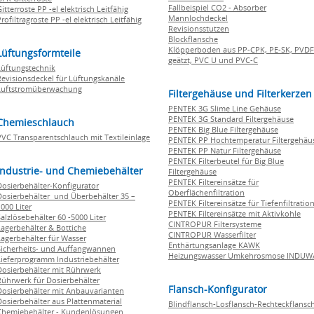
Fallbeispiel CO2 - Absorber
itterroste PP -el elektrisch Leitfähig
Mannlochdeckel
rofiltragroste PP -el elektrisch Leitfähig
Revisionsstutzen
Blockflansche
Klöpperboden aus PP-CPK, PE-SK, PVDF
Lüftungsformteile
geätzt, PVC U und PVC-C
Lüftungstechnik
Revisionsdeckel für Lüftungskanäle
Luftstromüberwachung
Filtergehäuse und Filterkerzen
PENTEK 3G Slime Line Gehäuse
PENTEK 3G Standard Filtergehäuse
Chemieschlauch
PENTEK Big Blue Filtergehäuse
PVC Transparentschlauch mit Textileinlage
PENTEK PP Hochtemperatur Filtergehäu
PENTEK PP Natur Filtergehäuse
PENTEK Filterbeutel für Big Blue
Industrie- und Chemiebehälter
Filtergehäuse
PENTEK Filtereinsätze für
Dosierbehälter-Konfigurator
Oberflächenfiltration
Dosierbehälter und Überbehälter 35 –
PENTEK Filtereinsätze für Tiefenfiltratio
000 Liter
PENTEK Filtereinsätze mit Aktivkohle
Salzlösebehälter 60 -5000 Liter
CINTROPUR Filtersysteme
Lagerbehälter & Bottiche
CINTROPUR Wasserfilter
Lagerbehälter für Wasser
Enthärtungsanlage KAWK
Sicherheits- und Auffangwannen
Heizungswasser Umkehrosmose INDUW
Lieferprogramm Industriebehälter
Dosierbehälter mit Rührwerk
Rührwerk für Dosierbehälter
Flansch-Konfigurator
Dosierbehälter mit Anbauvarianten
Dosierbehälter aus Plattenmaterial
Blindflansch-Losflansch-Rechteckflansc
Chemiebehälter - Kundenlösungen