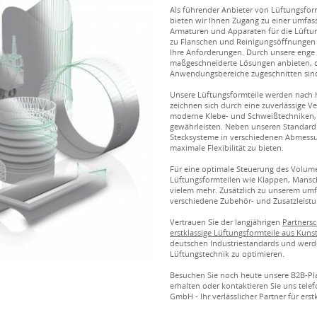
Als führender Anbieter von Lüftungsfor
bieten wir Ihnen Zugang zu einer umfa
Armaturen und Apparaten für die Lüftu
zu Flanschen und Reinigungsöffnungen 
Ihre Anforderungen. Durch unsere eng
maßgeschneiderte Lösungen anbieten, di
Anwendungsbereiche zugeschnitten sin
Unsere Lüftungsformteile werden nach h
zeichnen sich durch eine zuverlässige 
moderne Klebe- und Schweißtechniken, 
gewährleisten. Neben unseren Standard
Stecksysteme in verschiedenen Abmess
maximale Flexibilität zu bieten.
Für eine optimale Steuerung des Volume
Lüftungsformteilen wie Klappen, Mans
vielem mehr. Zusätzlich zu unserem um
verschiedene Zubehör- und Zusatzleist
Vertrauen Sie der langjährigen
Partners
erstklassige Lüftungsformteile aus Kunst
deutschen Industriestandards und werde
Lüftungstechnik zu optimieren.
Besuchen Sie noch heute unsere B2B-Pl
erhalten oder kontaktieren Sie uns telef
GmbH - Ihr verlässlicher Partner für erst