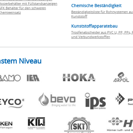
Dosierbehälter mit Füllstandsanzeigen
Chemische Beständigkeit
GFK Behälter für den schweren
Beständigkeitsliste für Rohrsystemen au
Chemieeinsatz
Kunststoff
Kunststoffapparatebau
Tropfenabscheider aus PVC U, PP, PPs, 
und Verbundwerkstoffen
hstem Niveau