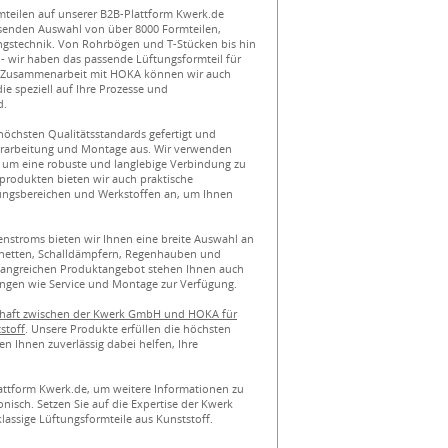
mteilen auf unserer B2B-Plattform Kwerk.de
ssenden Auswahl von über 8000 Formteilen,
ngstechnik. Von Rohrbögen und T-Stücken bis hin
- wir haben das passende Lüftungsformteil für
e Zusammenarbeit mit HOKA können wir auch
e speziell auf Ihre Prozesse und
d.
öchsten Qualitätsstandards gefertigt und
Verarbeitung und Montage aus. Wir verwenden
um eine robuste und langlebige Verbindung zu
produkten bieten wir auch praktische
ungsbereichen und Werkstoffen an, um Ihnen
nstroms bieten wir Ihnen eine breite Auswahl an
chetten, Schalldämpfern, Regenhauben und
fangreichen Produktangebot stehen Ihnen auch
ungen wie Service und Montage zur Verfügung.
chaft zwischen der Kwerk GmbH und HOKA für
stoff
. Unsere Produkte erfüllen die höchsten
n Ihnen zuverlässig dabei helfen, Ihre
attform Kwerk.de, um weitere Informationen zu
onisch. Setzen Sie auf die Expertise der Kwerk
klassige Lüftungsformteile aus Kunststoff.