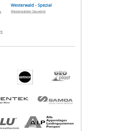
Westerwald - Spezial
Westerwälder Säurekitt
s
PE