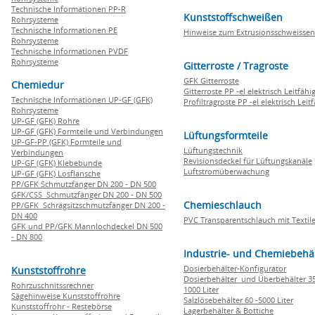
Technische Informationen PP-R
Kunststoffschweißen
Rohrsysteme
Technische Informationen PE
Hinweise zum Extrusionsschweissen
Rohrsysteme
Technische Informationen PVDF
Rohrsysteme
Gitterroste / Tragroste
GFK Gitterroste
Chemiedur
Gitterroste PP -el elektrisch Leitfähi
Technische Informationen UP-GF (GFK)
Profiltragroste PP -el elektrisch Leit
Rohrsysteme
UP-GF (GFK) Rohre
UP-GF (GFK) Formteile und Verbindungen
Lüftungsformteile
UP-GF-PP (GFK) Formteile und
Lüftungstechnik
Verbindungen
Revisionsdeckel für Lüftungskanäle
UP-GF (GFK) Klebebunde
Luftstromüberwachung
UP-GF (GFK) Losflansche
PP/GFK Schmutzfänger DN 200 - DN 500
GFK/CSS Schmutzfänger DN 200 - DN 500
Chemieschlauch
PP/GFK Schrägsitzschmutzfänger DN 200 -
DN 400
PVC Transparentschlauch mit Textile
GFK und PP/GFK Mannlochdeckel DN 500
- DN 800
Industrie- und Chemiebehä
Dosierbehälter-Konfigurator
Kunststoffrohre
Dosierbehälter und Überbehälter 35
Rohrzuschnitssrechner
1000 Liter
Sägehinweise Kunststoffrohre
Salzlösebehälter 60 -5000 Liter
Kunststoffrohr - Restebörse
Lagerbehälter & Bottiche