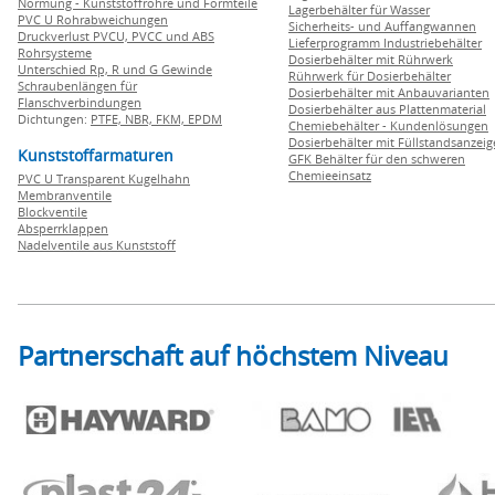
Normung - Kunststoffrohre und Formteile
Lagerbehälter für Wasser
PVC U Rohrabweichungen
Sicherheits- und Auffangwannen
Druckverlust PVCU, PVCC und ABS
Lieferprogramm Industriebehälter
Rohrsysteme
Dosierbehälter mit Rührwerk
Unterschied Rp, R und G Gewinde
Rührwerk für Dosierbehälter
Schraubenlängen für
Dosierbehälter mit Anbauvarianten
Flanschverbindungen
Dosierbehälter aus Plattenmaterial
Dichtungen:
PTFE,
NBR,
FKM,
EPDM
Chemiebehälter - Kundenlösungen
Dosierbehälter mit Füllstandsanzei
Kunststoffarmaturen
GFK Behälter für den schweren
Chemieeinsatz
PVC U Transparent Kugelhahn
Membranventile
Blockventile
Absperrklappen
Nadelventile aus Kunststoff
Partnerschaft auf höchstem Niveau