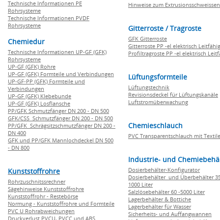
Technische Informationen PE
Hinweise zum Extrusionsschweissen
Rohrsysteme
Technische Informationen PVDF
Rohrsysteme
Gitterroste / Tragroste
GFK Gitterroste
Chemiedur
Gitterroste PP -el elektrisch Leitfähi
Technische Informationen UP-GF (GFK)
Profiltragroste PP -el elektrisch Leit
Rohrsysteme
UP-GF (GFK) Rohre
UP-GF (GFK) Formteile und Verbindungen
Lüftungsformteile
UP-GF-PP (GFK) Formteile und
Lüftungstechnik
Verbindungen
Revisionsdeckel für Lüftungskanäle
UP-GF (GFK) Klebebunde
Luftstromüberwachung
UP-GF (GFK) Losflansche
PP/GFK Schmutzfänger DN 200 - DN 500
GFK/CSS Schmutzfänger DN 200 - DN 500
Chemieschlauch
PP/GFK Schrägsitzschmutzfänger DN 200 -
DN 400
PVC Transparentschlauch mit Textile
GFK und PP/GFK Mannlochdeckel DN 500
- DN 800
Industrie- und Chemiebehä
Dosierbehälter-Konfigurator
Kunststoffrohre
Dosierbehälter und Überbehälter 35
Rohrzuschnitssrechner
1000 Liter
Sägehinweise Kunststoffrohre
Salzlösebehälter 60 -5000 Liter
Kunststoffrohr - Restebörse
Lagerbehälter & Bottiche
Normung - Kunststoffrohre und Formteile
Lagerbehälter für Wasser
PVC U Rohrabweichungen
Sicherheits- und Auffangwannen
Druckverlust PVCU, PVCC und ABS