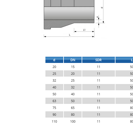
d
DN
SDR
L
20
15
11
5
25
20
11
5
32
25
11
5
40
32
11
5
50
40
11
5
63
50
11
5
75
65
11
8
90
80
11
8
110
100
11
8