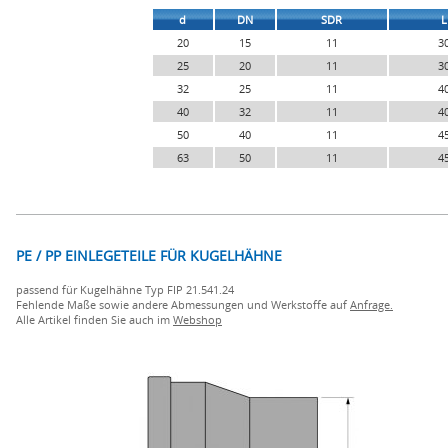
d
DN
SDR
L
20
15
11
3
25
20
11
3
32
25
11
4
40
32
11
4
50
40
11
4
63
50
11
4
PE / PP EINLEGETEILE FÜR KUGELHÄHNE
passend für Kugelhähne Typ FIP 21.541.24
Fehlende Maße sowie andere Abmessungen und Werkstoffe auf
Anfrage.
Alle Artikel finden Sie auch im
Webshop