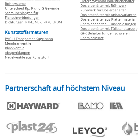
Lieferprogramm Industriebehälter
Rohrsysteme
Dosierbehälter mit Rührwerk
Unterschied Rp, R und G Gewinde
Rührwerk für Dosierbehälter
Schraubenlängen für
Dosierbehälter mit Anbauvarianten
Flanschverbindungen
Dosierbehälter aus Plattenmaterial
Dichtungen:
PTFE,
NBR,
FKM,
EPDM
Chemiebehälter - Kundenlösungen
Dosierbehälter mit Füllstandsanzei
Kunststoffarmaturen
GFK Behälter für den schweren
Chemieeinsatz
PVC U Transparent Kugelhahn
Membranventile
Blockventile
Absperrklappen
Nadelventile aus Kunststoff
Partnerschaft auf höchstem Niveau