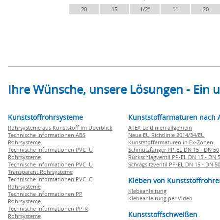
20
15
1/2"
11
20
Ihre Wünsche, unsere Lösungen - Ein
Kunststoffrohrsysteme
Kunststoffarmaturen nach 
Rohrsysteme aus Kunststoff im Überblick
ATEX-Leitlinien allgemein
Technische Informationen ABS
Neue EU Richtlinie 2014/34/EU
Rohrsysteme
Kunststoffarmaturen in Ex-Zonen
Technische Informationen PVC U
Schmutzfänger PP-EL DN 15 - DN 50
Rohrsysteme
Rückschlagventil PP-EL DN 15 - DN 
Technische Informationen PVC U
Schrägsitzventil PP-EL DN 15 - DN 5
Transparent Rohrsysteme
Technische Informationen PVC C
Kleben von Kunststoffrohre
Rohrsysteme
Klebeanleitung
Technische Informationen PP
Klebeanleitung per Video
Rohrsysteme
Technische Informationen PP-R
Kunststoffschweißen
Rohrsysteme