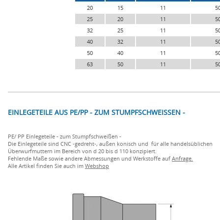
20
15
11
5
25
20
11
5
32
25
11
5
40
32
11
5
50
40
11
5
63
50
11
5
EINLEGETEILE AUS PE/PP - ZUM STUMPFSCHWEISSEN -
PE/ PP Einlegeteile - zum Stumpfschweißen -
Die Einlegeteile sind CNC -gedreht-, außen konisch und für alle handelsüblichen
Überwurfmuttern im Bereich von d 20 bis d 110 konzipiert.
Fehlende Maße sowie andere Abmessungen und Werkstoffe auf
Anfrage.
Alle Artikel finden Sie auch im
Webshop