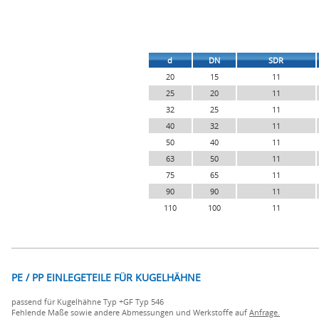
d
DN
SDR
20
15
11
25
20
11
32
25
11
40
32
11
50
40
11
63
50
11
75
65
11
90
90
11
110
100
11
PE / PP EINLEGETEILE FÜR KUGELHÄHNE
passend für Kugelhähne Typ +GF Typ 546
Fehlende Maße sowie andere Abmessungen und Werkstoffe auf
Anfrage.