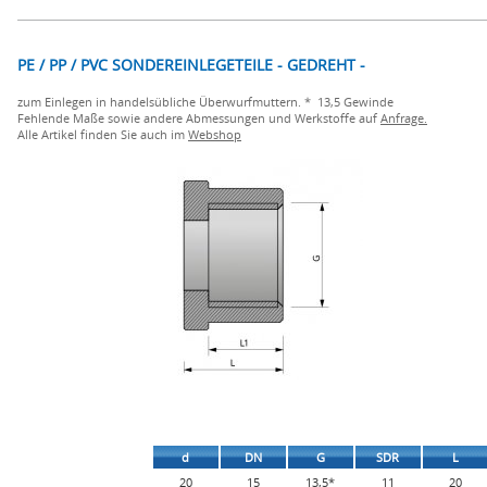
PE / PP / PVC SONDEREINLEGETEILE - GEDREHT -
zum Einlegen in handelsübliche Überwurfmuttern. * 13,5 Gewinde
Fehlende Maße sowie andere Abmessungen und Werkstoffe auf
Anfrage.
Alle Artikel finden Sie auch im
Webshop
d
DN
G
SDR
L
20
15
13,5*
11
20