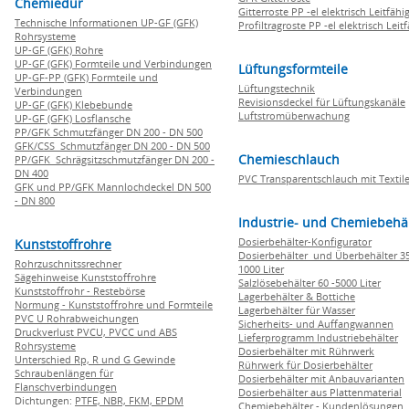
Chemiedur
Gitterroste PP -el elektrisch Leitfähi
Technische Informationen UP-GF (GFK)
Profiltragroste PP -el elektrisch Leit
Rohrsysteme
UP-GF (GFK) Rohre
UP-GF (GFK) Formteile und Verbindungen
Lüftungsformteile
UP-GF-PP (GFK) Formteile und
Lüftungstechnik
Verbindungen
Revisionsdeckel für Lüftungskanäle
UP-GF (GFK) Klebebunde
Luftstromüberwachung
UP-GF (GFK) Losflansche
PP/GFK Schmutzfänger DN 200 - DN 500
GFK/CSS Schmutzfänger DN 200 - DN 500
Chemieschlauch
PP/GFK Schrägsitzschmutzfänger DN 200 -
DN 400
PVC Transparentschlauch mit Textile
GFK und PP/GFK Mannlochdeckel DN 500
- DN 800
Industrie- und Chemiebehä
Dosierbehälter-Konfigurator
Kunststoffrohre
Dosierbehälter und Überbehälter 35
Rohrzuschnitssrechner
1000 Liter
Sägehinweise Kunststoffrohre
Salzlösebehälter 60 -5000 Liter
Kunststoffrohr - Restebörse
Lagerbehälter & Bottiche
Normung - Kunststoffrohre und Formteile
Lagerbehälter für Wasser
PVC U Rohrabweichungen
Sicherheits- und Auffangwannen
Druckverlust PVCU, PVCC und ABS
Lieferprogramm Industriebehälter
Rohrsysteme
Dosierbehälter mit Rührwerk
Unterschied Rp, R und G Gewinde
Rührwerk für Dosierbehälter
Schraubenlängen für
Dosierbehälter mit Anbauvarianten
Flanschverbindungen
Dosierbehälter aus Plattenmaterial
Dichtungen:
PTFE,
NBR,
FKM,
EPDM
Chemiebehälter - Kundenlösungen