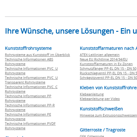
Ihre Wünsche, unsere Lösungen - Ein
Kunststoffrohrsysteme
Kunststoffarmaturen nach 
Rohrsysteme aus Kunststoff im Überblick
ATEX-Leitlinien allgemein
Technische Informationen ABS
Neue EU Richtlinie 2014/34/EU
Rohrsysteme
Kunststoffarmaturen in Ex-Zonen
Technische Informationen PVC U
Schmutzfänger PP-EL DN 15 - DN 50
Rohrsysteme
Rückschlagventil PP-EL DN 15 - DN 
Technische Informationen PVC U
Schrägsitzventil PP-EL DN 15 - DN 5
Transparent Rohrsysteme
Technische Informationen PVC C
Kleben von Kunststoffrohre
Rohrsysteme
Klebeanleitung
Technische Informationen PP
Klebeanleitung per Video
Rohrsysteme
Technische Informationen PP-R
Kunststoffschweißen
Rohrsysteme
Technische Informationen PE
Hinweise zum Extrusionsschweissen
Rohrsysteme
Technische Informationen PVDF
Rohrsysteme
Gitterroste / Tragroste
GFK Gitterroste