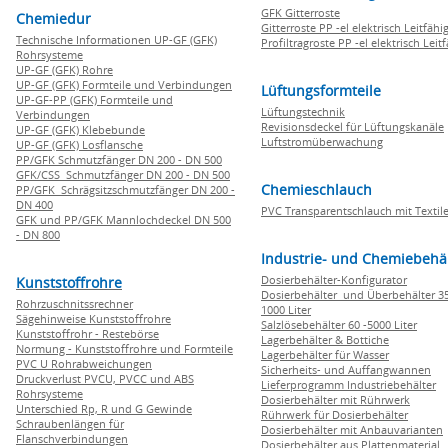
GFK Gitterroste
Chemiedur
Gitterroste PP -el elektrisch Leitfähi
Technische Informationen UP-GF (GFK)
Profiltragroste PP -el elektrisch Leit
Rohrsysteme
UP-GF (GFK) Rohre
UP-GF (GFK) Formteile und Verbindungen
Lüftungsformteile
UP-GF-PP (GFK) Formteile und
Lüftungstechnik
Verbindungen
Revisionsdeckel für Lüftungskanäle
UP-GF (GFK) Klebebunde
Luftstromüberwachung
UP-GF (GFK) Losflansche
PP/GFK Schmutzfänger DN 200 - DN 500
GFK/CSS Schmutzfänger DN 200 - DN 500
Chemieschlauch
PP/GFK Schrägsitzschmutzfänger DN 200 -
DN 400
PVC Transparentschlauch mit Textile
GFK und PP/GFK Mannlochdeckel DN 500
- DN 800
Industrie- und Chemiebehä
Dosierbehälter-Konfigurator
Kunststoffrohre
Dosierbehälter und Überbehälter 35
Rohrzuschnitssrechner
1000 Liter
Sägehinweise Kunststoffrohre
Salzlösebehälter 60 -5000 Liter
Kunststoffrohr - Restebörse
Lagerbehälter & Bottiche
Normung - Kunststoffrohre und Formteile
Lagerbehälter für Wasser
PVC U Rohrabweichungen
Sicherheits- und Auffangwannen
Druckverlust PVCU, PVCC und ABS
Lieferprogramm Industriebehälter
Rohrsysteme
Dosierbehälter mit Rührwerk
Unterschied Rp, R und G Gewinde
Rührwerk für Dosierbehälter
Schraubenlängen für
Dosierbehälter mit Anbauvarianten
Flanschverbindungen
Dosierbehälter aus Plattenmaterial