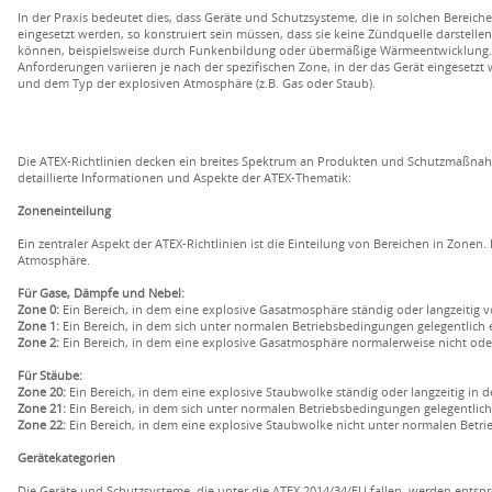
In der Praxis bedeutet dies, dass Geräte und Schutzsysteme, die in solchen Bereich
eingesetzt werden, so konstruiert sein müssen, dass sie keine Zündquelle darstellen
können, beispielsweise durch Funkenbildung oder übermäßige Wärmeentwicklung.
Anforderungen variieren je nach der spezifischen Zone, in der das Gerät eingesetzt 
und dem Typ der explosiven Atmosphäre (z.B. Gas oder Staub).
Die ATEX-Richtlinien decken ein breites Spektrum an Produkten und Schutzmaßnahm
detaillierte Informationen und Aspekte der ATEX-Thematik:
Zoneneinteilung
Ein zentraler Aspekt der ATEX-Richtlinien ist die Einteilung von Bereichen in Zonen. 
Atmosphäre.
Für Gase, Dämpfe und Nebel:
Zone 0:
Ein Bereich, in dem eine explosive Gasatmosphäre ständig oder langzeitig v
Zone 1:
Ein Bereich, in dem sich unter normalen Betriebsbedingungen gelegentlich
Zone 2:
Ein Bereich, in dem eine explosive Gasatmosphäre normalerweise nicht oder n
Für Stäube:
Zone 20:
Ein Bereich, in dem eine explosive Staubwolke ständig oder langzeitig in d
Zone 21:
Ein Bereich, in dem sich unter normalen Betriebsbedingungen gelegentlic
Zone 22:
Ein Bereich, in dem eine explosive Staubwolke nicht unter normalen Betrie
Gerätekategorien
Die Geräte und Schutzsysteme, die unter die ATEX 2014/34/EU fallen, werden entspre