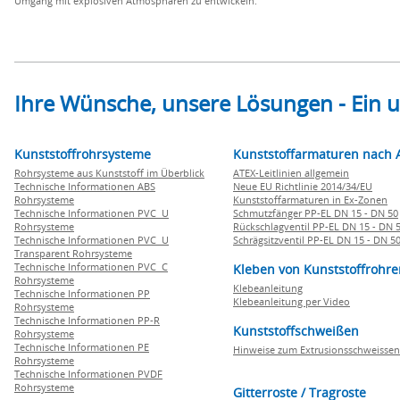
Umgang mit explosiven Atmosphären zu entwickeln.
Ihre Wünsche, unsere Lösungen - Ein
Kunststoffrohrsysteme
Kunststoffarmaturen nach 
Rohrsysteme aus Kunststoff im Überblick
ATEX-Leitlinien allgemein
Technische Informationen ABS
Neue EU Richtlinie 2014/34/EU
Rohrsysteme
Kunststoffarmaturen in Ex-Zonen
Technische Informationen PVC U
Schmutzfänger PP-EL DN 15 - DN 50
Rohrsysteme
Rückschlagventil PP-EL DN 15 - DN 
Technische Informationen PVC U
Schrägsitzventil PP-EL DN 15 - DN 5
Transparent Rohrsysteme
Technische Informationen PVC C
Kleben von Kunststoffrohre
Rohrsysteme
Klebeanleitung
Technische Informationen PP
Klebeanleitung per Video
Rohrsysteme
Technische Informationen PP-R
Kunststoffschweißen
Rohrsysteme
Technische Informationen PE
Hinweise zum Extrusionsschweissen
Rohrsysteme
Technische Informationen PVDF
Rohrsysteme
Gitterroste / Tragroste