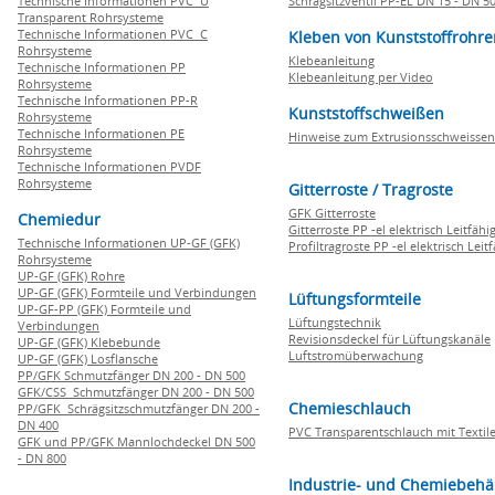
Technische Informationen PVC U
Schrägsitzventil PP-EL DN 15 - DN 5
Transparent Rohrsysteme
Technische Informationen PVC C
Kleben von Kunststoffrohre
Rohrsysteme
Klebeanleitung
Technische Informationen PP
Klebeanleitung per Video
Rohrsysteme
Technische Informationen PP-R
Kunststoffschweißen
Rohrsysteme
Technische Informationen PE
Hinweise zum Extrusionsschweissen
Rohrsysteme
Technische Informationen PVDF
Rohrsysteme
Gitterroste / Tragroste
GFK Gitterroste
Chemiedur
Gitterroste PP -el elektrisch Leitfähi
Technische Informationen UP-GF (GFK)
Profiltragroste PP -el elektrisch Leit
Rohrsysteme
UP-GF (GFK) Rohre
UP-GF (GFK) Formteile und Verbindungen
Lüftungsformteile
UP-GF-PP (GFK) Formteile und
Lüftungstechnik
Verbindungen
Revisionsdeckel für Lüftungskanäle
UP-GF (GFK) Klebebunde
Luftstromüberwachung
UP-GF (GFK) Losflansche
PP/GFK Schmutzfänger DN 200 - DN 500
GFK/CSS Schmutzfänger DN 200 - DN 500
Chemieschlauch
PP/GFK Schrägsitzschmutzfänger DN 200 -
DN 400
PVC Transparentschlauch mit Textile
GFK und PP/GFK Mannlochdeckel DN 500
- DN 800
Industrie- und Chemiebehä