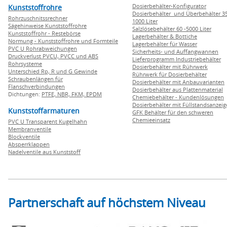
Dosierbehälter-Konfigurator
Kunststoffrohre
Dosierbehälter und Überbehälter 35
Rohrzuschnitssrechner
1000 Liter
Sägehinweise Kunststoffrohre
Salzlösebehälter 60 -5000 Liter
Kunststoffrohr - Restebörse
Lagerbehälter & Bottiche
Normung - Kunststoffrohre und Formteile
Lagerbehälter für Wasser
PVC U Rohrabweichungen
Sicherheits- und Auffangwannen
Druckverlust PVCU, PVCC und ABS
Lieferprogramm Industriebehälter
Rohrsysteme
Dosierbehälter mit Rührwerk
Unterschied Rp, R und G Gewinde
Rührwerk für Dosierbehälter
Schraubenlängen für
Dosierbehälter mit Anbauvarianten
Flanschverbindungen
Dosierbehälter aus Plattenmaterial
Dichtungen:
PTFE,
NBR,
FKM,
EPDM
Chemiebehälter - Kundenlösungen
Dosierbehälter mit Füllstandsanzei
Kunststoffarmaturen
GFK Behälter für den schweren
Chemieeinsatz
PVC U Transparent Kugelhahn
Membranventile
Blockventile
Absperrklappen
Nadelventile aus Kunststoff
Partnerschaft auf höchstem Niveau